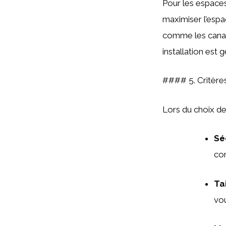
Pour les espaces
maximiser l’espac
comme les canari
installation est
#### 5. Critère
Lors du choix de 
Sé
con
Tai
vou