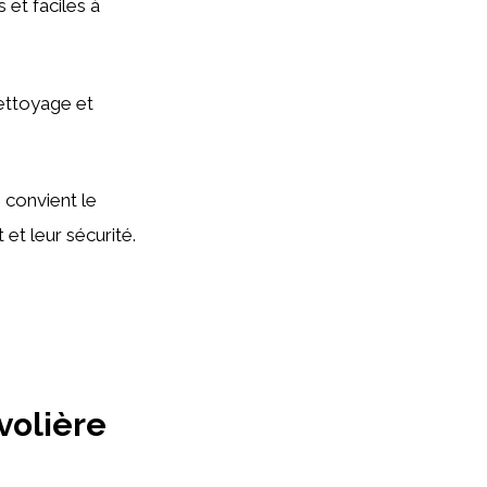
 et faciles à
nettoyage et
 convient le
et leur sécurité.
volière