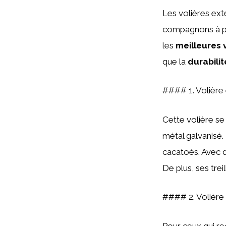
Les volières ext
compagnons à pl
les
meilleures 
que la
durabilit
#### 1. Volière 
Cette volière se
métal galvanisé. 
cacatoès. Avec d
De plus, ses trei
#### 2. Volière 
Pour ceux qui r