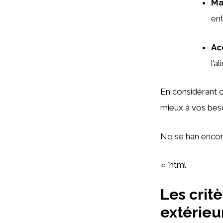
Ma
ent
Ac
l’a
En considérant c
mieux à vos besoi
No se han encon
« `html
Les critè
extérieu