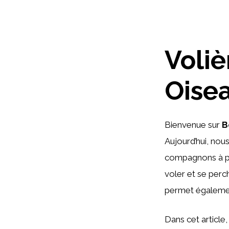
Voliè
Oisea
Bienvenue sur
B
Aujourd’hui, nou
compagnons à p
voler et se perc
permet égalemen
Dans cet article