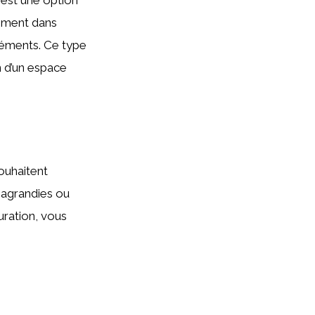
sement dans
 éléments. Ce type
n d’un espace
ouhaitent
 agrandies ou
uration, vous