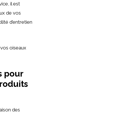
ce, il est
eux de vos
lité d’entretien
 vos oiseaux
s pour
roduits
aison des