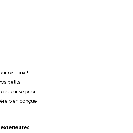
our oiseaux !
vos petits
ace sécurisé pour
lière bien conçue
 extérieures