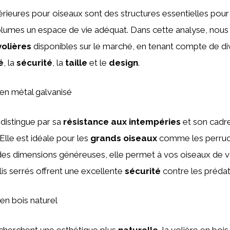
érieures pour oiseaux sont des structures essentielles pour 
umes un espace de vie adéquat. Dans cette analyse, nous 
volières
disponibles sur le marché, en tenant compte de div
é
, la
sécurité
, la
taille
et le
design
.
en métal galvanisé
 distingue par sa
résistance aux intempéries
et son cadr
Elle est idéale pour les
grands oiseaux
comme les perruc
es dimensions généreuses, elle permet à vos oiseaux de vo
llis serrés offrent une excellente
sécurité
contre les prédat
en bois naturel
echerchent une esthétique plus
naturelle
, la volière en boi