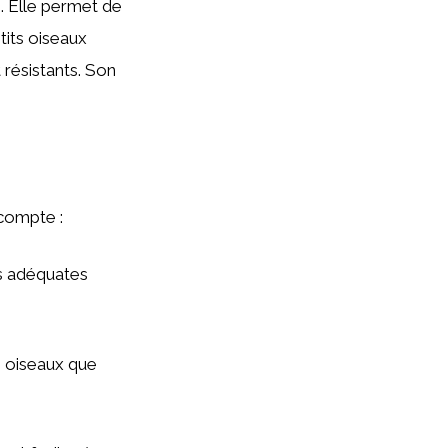
e. Elle permet de
etits oiseaux
 résistants. Son
 compte :
ns adéquates
s oiseaux que