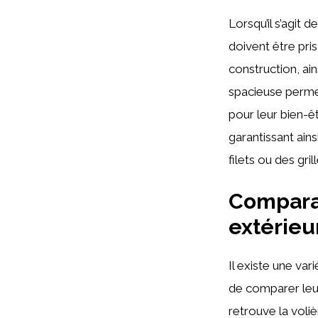
Lorsqu’il s’agit d
doivent être pri
construction, ai
spacieuse permet
pour leur bien-ê
garantissant ains
filets ou des gr
Comparai
extérieu
Il existe une va
de comparer leur
retrouve la voliè