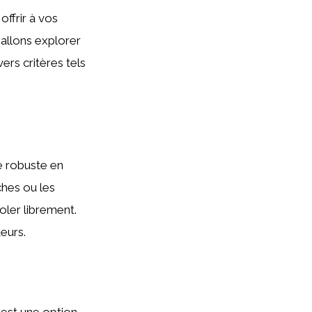
offrir à vos
allons explorer
ers critères tels
e robuste en
hes ou les
ler librement.
eurs.
s est une option