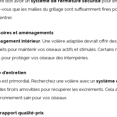
e doit avoir un
système de fermeture sécurisé
pour e
-vous que les mailles du grillage sont suffisamment fines
entrer.
soires et aménagements
agement intérieur
. Une volière adaptée devrait offrir de
uets pour maintenir vos oiseaux actifs et stimulés. Certains
s
pour protéger vos oiseaux des intempéries.
é d’entretien
 est primordial. Recherchez une volière avec un
système 
es tiroirs amovibles pour récupérer les excréments. Cela a
ironnement sain pour vos oiseaux.
 rapport qualité-prix