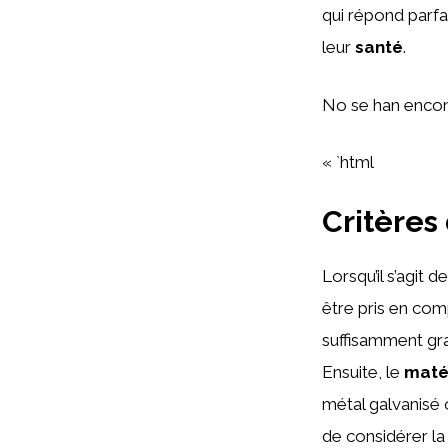
qui répond parfa
leur
santé
.
No se han encon
« `html
Critères
Lorsqu’il s’agit d
être pris en com
suffisamment gra
Ensuite, le
maté
métal galvanisé 
de considérer l