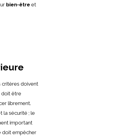
eur
bien-être
et
rieure
 critères doivent
e doit être
er librement.
 la sécurité ; le
ement important
de doit empêcher