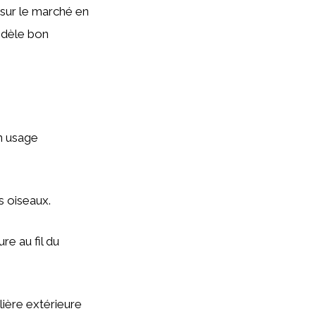
 sur le marché en
modèle bon
un usage
s oiseaux.
ure au fil du
ière extérieure