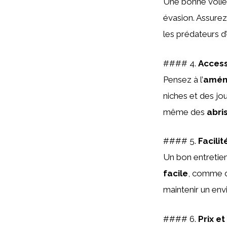
Une bonne volièr
évasion. Assurez
les prédateurs d’
#### 4.
Acces
Pensez à l’
amén
niches et des jo
même des
abri
#### 5.
Facilit
Un bon entretien
facile
, comme d
maintenir un env
#### 6.
Prix et