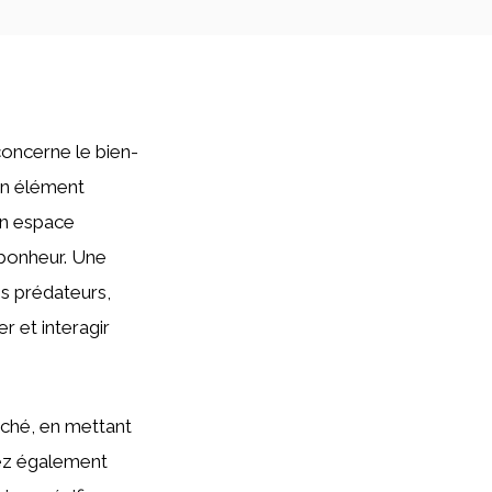
concerne le bien-
 un élément
 un espace
 bonheur. Une
s prédateurs,
r et interagir
rché, en mettant
rez également