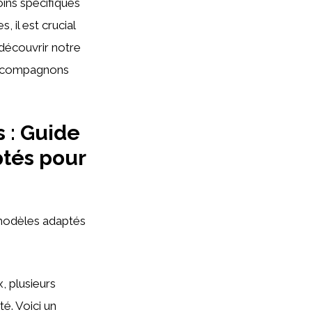
oins spécifiques
 il est crucial
découvrir notre
vos compagnons
 : Guide
ptés pour
 modèles adaptés
, plusieurs
té. Voici un