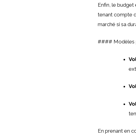
Enfin, le budget
tenant compte 
marché si sa dur
#### Modèles p
Vo
ext
Vo
Vo
te
En prenant en co