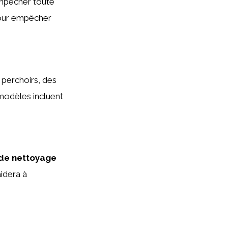
mpêcher toute
 pour empêcher
s perchoirs, des
 modèles incluent
de nettoyage
idera à