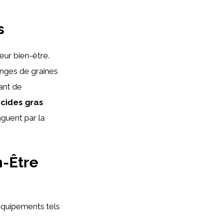
s
leur bien-être.
nges de graines
tant de
cides gras
guent par la
n-Être
quipements tels