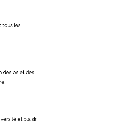
t tous les
n des os et des
re.
ersité et plaisir