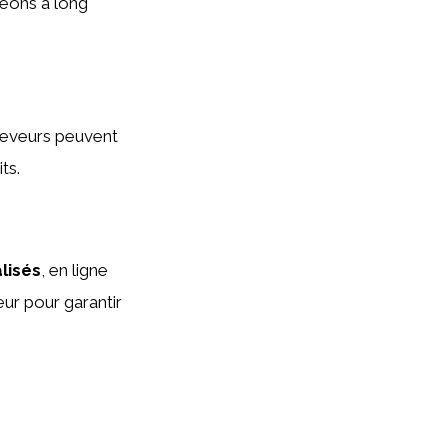
geons à long
éleveurs peuvent
ts.
lisés
, en ligne
eur pour garantir