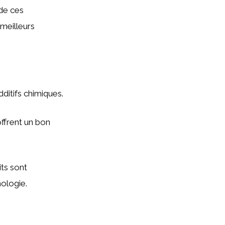
 de ces
 meilleurs
ditifs chimiques.
offrent un bon
its sont
ologie.