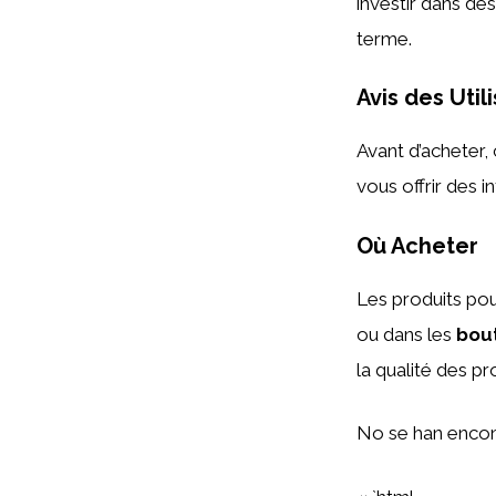
investir dans de
terme.
Avis des Util
Avant d’acheter,
vous offrir des i
Où Acheter
Les produits po
ou dans les
bou
la qualité des pr
No se han encon