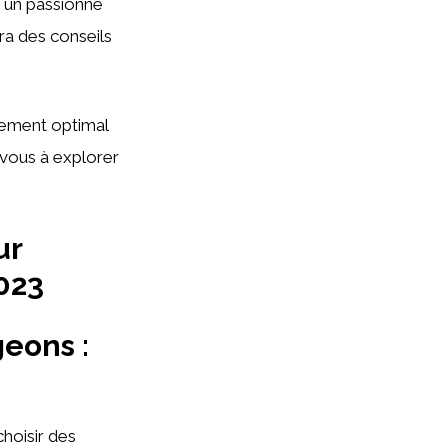
z un passionné
ira des conseils
ement optimal
-vous à explorer
ur
023
geons :
choisir des