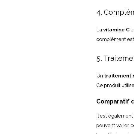
4. Complém
La
vitamine C
e
complément est f
5. Traiteme
Un
traitement 
Ce produit utilis
Comparatif d
Il est égalemen
peuvent varier c