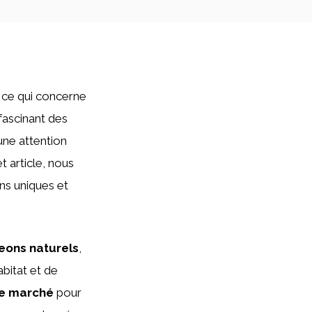
t ce qui concerne
 fascinant des
une attention
t article, nous
ns uniques et
eons naturels
,
abitat et de
le marché
pour