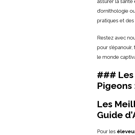
assurer la santé
d’ornithologie ou
pratiques et de
Restez avec nou
pour s’épanouir,
le monde captiv
### Les 
Pigeons 
Les Meil
Guide d’
Pour les
éleveu