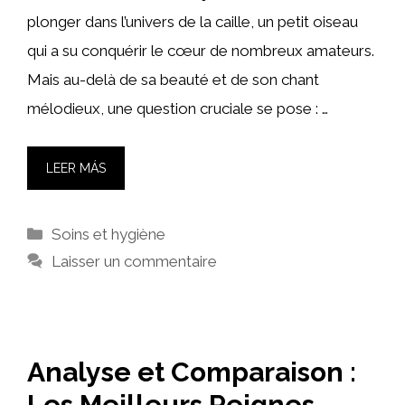
plonger dans l’univers de la caille, un petit oiseau
qui a su conquérir le cœur de nombreux amateurs.
Mais au-delà de sa beauté et de son chant
mélodieux, une question cruciale se pose : …
LEER MÁS
Catégories
Soins et hygiène
Laisser un commentaire
Analyse et Comparaison :
Les Meilleurs Peignes