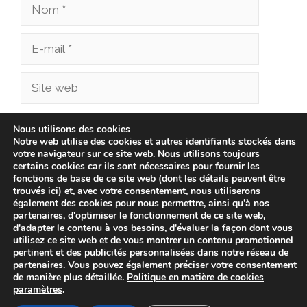
Nom
E-
mail
Site
web
Enregistrer mon nom, mon e-mail et mon site
Nous utilisons des cookies
Notre web utilise des cookies et autres identifiants stockés dans
dans le navigateur pour mon prochain
votre navigateur sur ce site web. Nous utilisons toujours
commentaire.
certains cookies car ils sont nécessaires pour fournir les
fonctions de base de ce site web (dont les détails peuvent être
trouvés ici) et, avec votre consentement, nous utiliserons
également des cookies pour nous permettre, ainsi qu'à nos
partenaires, d'optimiser le fonctionnement de ce site web,
d'adapter le contenu à vos besoins, d'évaluer la façon dont vous
utilisez ce site web et de vous montrer un contenu promotionnel
pertinent et des publicités personnalisées dans notre réseau de
partenaires. Vous pouvez également préciser votre consentement
de manière plus détaillée.
Politique en matière de cookies
paramètres
.
© 2026 bonnenverkoop.be -
Politique de confidentialité
-