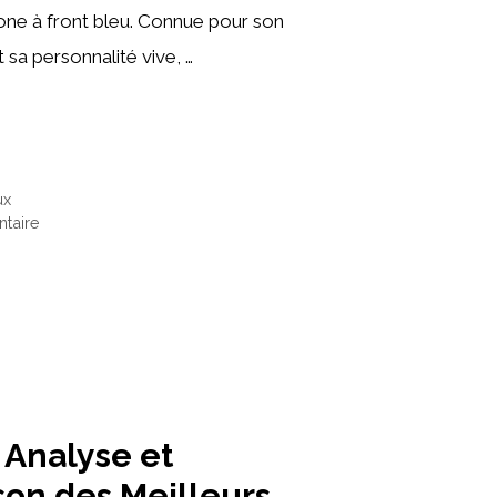
one à front bleu. Connue pour son
 sa personnalité vive, …
ux
taire
 Analyse et
on des Meilleurs