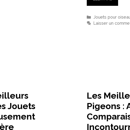
Catégories
Jouets pour oisea
Laisser un commen
illeurs
Les Meille
s Jouets
Pigeons : 
musement
Comparais
ière
Incontour