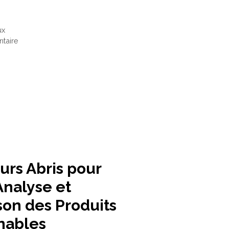
ux
taire
urs Abris pour
Analyse et
on des Produits
nables