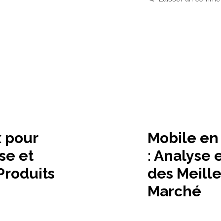
x pour
Mobile en
se et
: Analyse
Produits
des Meill
Marché