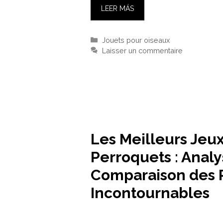
LEER MÁS
Catégories
Jouets pour oiseaux
Laisser un commentaire
Les Meilleurs Jeu
Perroquets : Analy
Comparaison des 
Incontournables