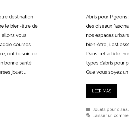
tre destination
Abris pour Pigeons 
ne le bien-être de
des oiseaux fascina
s allons vous
nos espaces urbains
 caddie courses
bien-être, il est ess
ure, ont besoin de
Dans cet article, no
 en bonne santé
types d’abris pour 
rses jouet …
Que vous soyez un 
LEER MÁS
Catégories
Jouets pour oisea
Laisser un commen