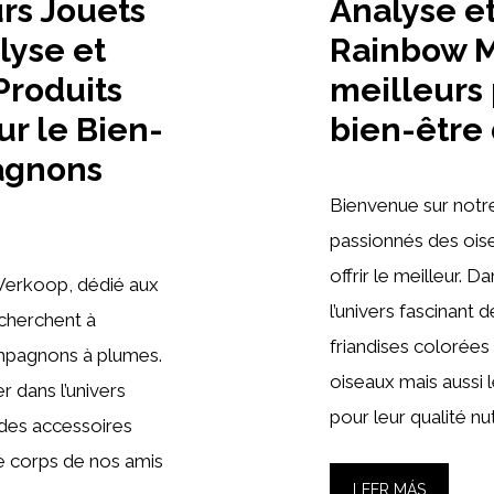
rs Jouets
Analyse e
lyse et
Rainbow Mi
Produits
meilleurs 
ur le Bien-
bien-être 
agnons
Bienvenue sur notr
passionnés des oise
offrir le meilleur. D
Verkoop, dédié aux
l’univers fascinant 
 cherchent à
friandises colorées
ompagnons à plumes.
oiseaux mais aussi 
r dans l’univers
pour leur qualité nut
 des accessoires
 le corps de nos amis
LEER MÁS