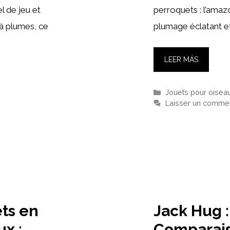
l de jeu et
perroquets : l’amaz
à plumes, ce
plumage éclatant et
LEER MÁS
Catégories
Jouets pour oisea
Laisser un commen
ets en
Jack Hug :
x :
Comparais