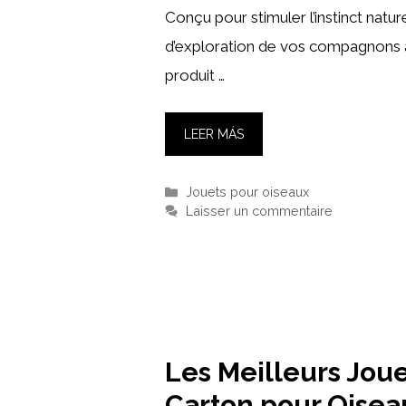
Conçu pour stimuler l’instinct nature
d’exploration de vos compagnons 
produit …
LEER MÁS
Catégories
Jouets pour oiseaux
Laisser un commentaire
Les Meilleurs Jou
Carton pour Oiseau