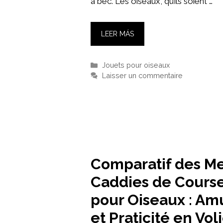
à bec. Les oiseaux, qu’ils soient …
LEER MÁS
Catégories
Jouets pour oiseaux
Laisser un commentaire
Comparatif des Me
Caddies de Course
pour Oiseaux : A
et Praticité en Vol