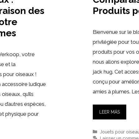
raison des
Produits 
votre
mes
Bienvenue sur le b
privilégiée pour tou
produits pour vos o
Verkoop, votre
nous allons explore
e et la
jack hug. Cet acces
s pour oiseaux !
conçu pour améliore
n accessoire ludique
amies à plumes. Les 
 oiseaux, qu’ils
ou d’autres espèces,
LEER MÁS
et physique pour
Catégories
Jouets pour oisea
Laisser un commen