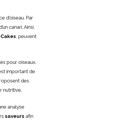
ce d’oiseau. Par
un canari. Ainsi,
-Cakes
, peuvent
lés pour oiseaux.
 est important de
roposent des
 nutritive.
une analyse
urs
saveurs
afin