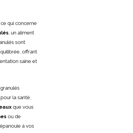
t ce qui concerne
ulés
, un aliment
anulés sont
uilibrée, offrant
entation saine et
 granulés
pour la santé,
seaux
que vous
hes
ou de
e épanouie à vos