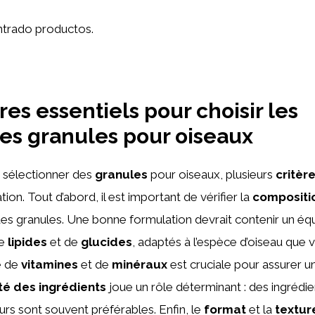
trado productos.
res essentiels pour choisir les
es granules pour oiseaux
de sélectionner des
granules
pour oiseaux, plusieurs
critèr
tion. Tout d’abord, il est important de vérifier la
compositi
es granules. Une bonne formulation devrait contenir un équ
de
lipides
et de
glucides
, adaptés à l’espèce d’oiseau que 
e de
vitamines
et de
minéraux
est cruciale pour assurer u
té des ingrédients
joue un rôle déterminant : des ingrédie
rs sont souvent préférables. Enfin, le
format
et la
textur