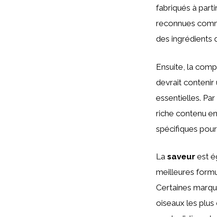
fabriqués à parti
reconnues co
des ingrédients d
Ensuite, la comp
devrait contenir
essentielles. Pa
riche contenu e
spécifiques pour
La
saveur
est é
meilleures formul
Certaines marq
oiseaux les plus 