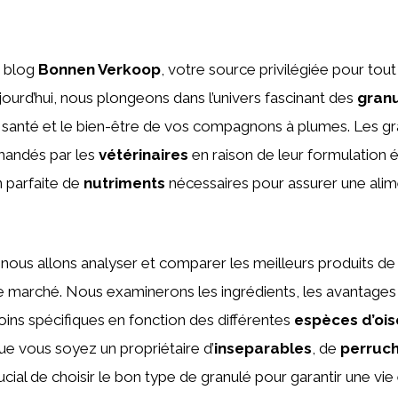
e blog
Bonnen Verkoop
, votre source privilégiée pour tou
jourd’hui, nous plongeons dans l’univers fascinant des
gran
a santé et le bien-être de vos compagnons à plumes. Les gr
andés par les
vétérinaires
en raison de leur formulation éq
 parfaite de
nutriments
nécessaires pour assurer une alim
, nous allons analyser et comparer les meilleurs produits de
le marché. Nous examinerons les ingrédients, les avantages 
soins spécifiques en fonction des différentes
espèces d’oi
Que vous soyez un propriétaire d’
inseparables
, de
perruc
 crucial de choisir le bon type de granulé pour garantir une vi