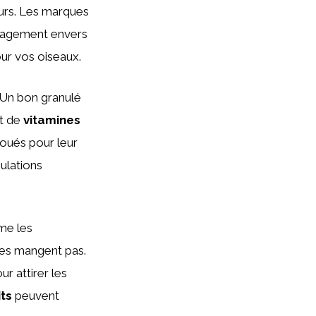
teurs. Les marques
ngagement envers
our vos oiseaux.
. Un bon granulé
et de
vitamines
oués pour leur
ulations
me les
 les mangent pas.
r attirer les
its
peuvent