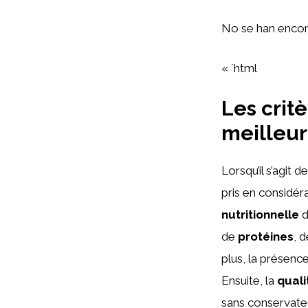
No se han encon
« `html
Les critè
meilleur
Lorsqu’il s’agit 
pris en considéra
nutritionnelle
d
de
protéines
, 
plus, la présenc
Ensuite, la
quali
sans conservateu