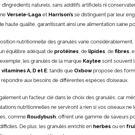
r d’ingrédients naturels, sans additifs artificiels ni conserva
mme
Versele-Laga
et
Harrison’s
se distinguent par leur e
e haute qualité, garantissant ainsi une alimentation saine p
osition nutritionnelle des granulés varie considérablement
 un équilibre adéquat de
protéines
, de
lipides
, de
fibres
, 
r exemple, les granulés de la marque
Kaytee
sont souvent l
n
vitamines A, D et E
, tandis que
Oxbow
propose des form
 répondre aux besoins de différentes espèces d’oiseaux.
galement un facteur clé dans le choix des granulés, car mê
ations nutritionnelles ne serviront à rien si vos oiseaux ne
ues, comme
Roudybush
, offrent une gamme de saveurs pou
difficiles. De plus, les granulés enrichis en
herbes
ou en
fru