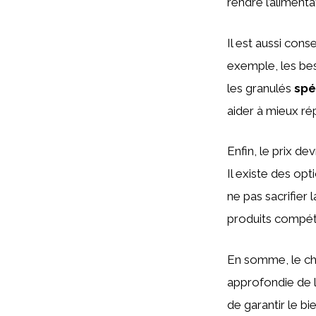
rendre l’alimen
Il est aussi cons
exemple, les beso
les granulés
spé
aider à mieux ré
Enfin, le prix d
Il existe des op
ne pas sacrifier 
produits compéti
En somme, le cho
approfondie de 
de garantir le bi