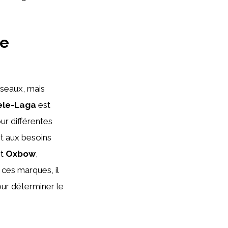
de
iseaux, mais
ele-Laga
est
ur différentes
t aux besoins
st
Oxbow
,
 ces marques, il
ur déterminer le