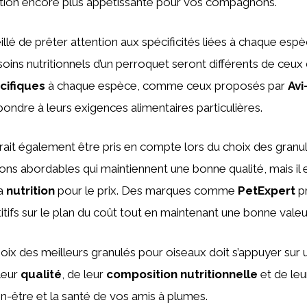
tation encore plus appétissante pour vos compagnons.
eillé de prêter attention aux spécificités liées à chaque espè
ins nutritionnels d’un perroquet seront différents de ceux d’
cifiques
à chaque espèce, comme ceux proposés par
Avi
pondre à leurs exigences alimentaires particulières.
evrait également être pris en compte lors du choix des granu
tions abordables qui maintiennent une bonne qualité, mais il
la
nutrition
pour le prix. Des marques comme
PetExpert
p
tifs sur le plan du coût tout en maintenant une bonne valeur
ix des meilleurs granulés pour oiseaux doit s’appuyer sur 
leur
qualité
, de leur
composition nutritionnelle
et de le
en-être et la santé de vos amis à plumes.