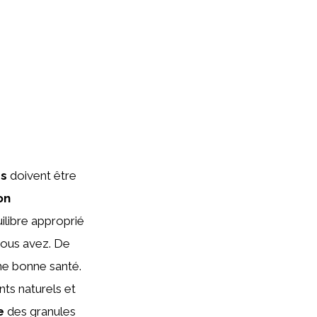
es
doivent être
on
ilibre approprié
vous avez. De
ne bonne santé.
nts naturels et
e
des granules