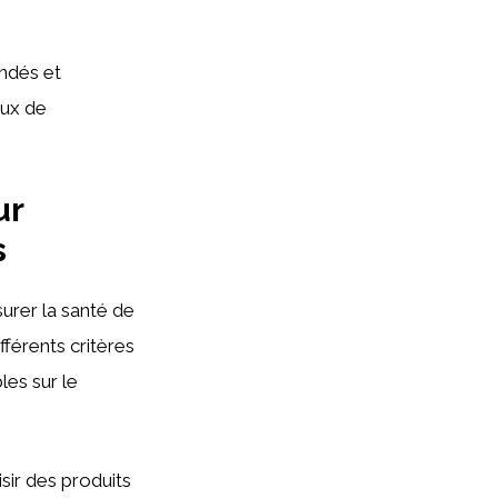
ndés et
ux de
ur
s
surer la santé de
férents critères
es sur le
isir des produits