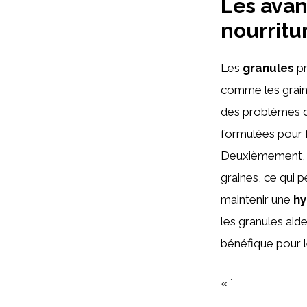
Les avan
nourritu
Les
granules
pr
comme les grain
des problèmes de
formulées pour f
Deuxièmement, 
graines, ce qui p
maintenir une
hy
les granules ai
bénéfique pour l
« `