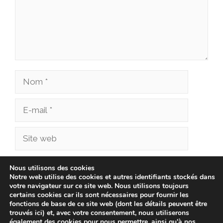
Nom
E-
mail
Site
web
Enregistrer mon nom, mon e-mail et mon site
Nous utilisons des cookies
Notre web utilise des cookies et autres identifiants stockés dans
dans le navigateur pour mon prochain
votre navigateur sur ce site web. Nous utilisons toujours
commentaire.
certains cookies car ils sont nécessaires pour fournir les
fonctions de base de ce site web (dont les détails peuvent être
trouvés ici) et, avec votre consentement, nous utiliserons
également des cookies pour nous permettre, ainsi qu'à nos