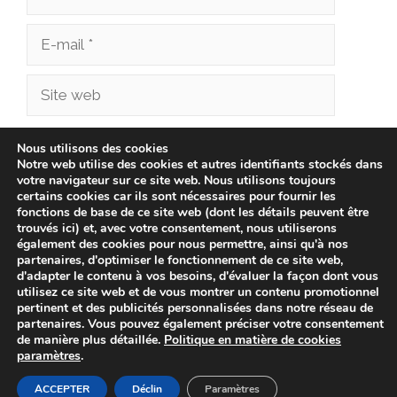
E-
mail
Site
web
Enregistrer mon nom, mon e-mail et mon site
Nous utilisons des cookies
Notre web utilise des cookies et autres identifiants stockés dans
dans le navigateur pour mon prochain
votre navigateur sur ce site web. Nous utilisons toujours
commentaire.
certains cookies car ils sont nécessaires pour fournir les
fonctions de base de ce site web (dont les détails peuvent être
trouvés ici) et, avec votre consentement, nous utiliserons
également des cookies pour nous permettre, ainsi qu'à nos
partenaires, d'optimiser le fonctionnement de ce site web,
d'adapter le contenu à vos besoins, d'évaluer la façon dont vous
utilisez ce site web et de vous montrer un contenu promotionnel
pertinent et des publicités personnalisées dans notre réseau de
partenaires. Vous pouvez également préciser votre consentement
de manière plus détaillée.
Politique en matière de cookies
paramètres
.
© 2026 bonnenverkoop.be -
Politique de confidentialité
-
Avis Juridique
-
Politique de Cookies
ACCEPTER
Déclin
Paramètres