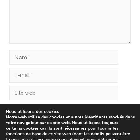
Nom
E-
mail
Site
web
Enregistrer mon nom, mon e-mail et mon site
Nous utilisons des cookies
Notre web utilise des cookies et autres identifiants stockés dans
dans le navigateur pour mon prochain
votre navigateur sur ce site web. Nous utilisons toujours
commentaire.
certains cookies car ils sont nécessaires pour fournir les
fonctions de base de ce site web (dont les détails peuvent être
trouvés ici) et, avec votre consentement, nous utiliserons