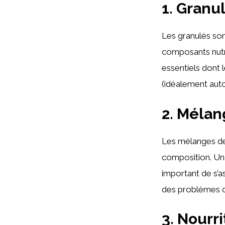
1. Granu
Les granulés so
composants nutri
essentiels dont 
(idéalement auto
2. Mélan
Les mélanges de
composition. Un
important de s’a
des problèmes d
3. Nourr