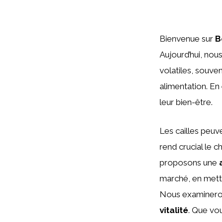
Bienvenue sur
B
Aujourd’hui, nous
volatiles, souve
alimentation. En
leur bien-être.
Les cailles peuv
rend crucial le 
proposons une
marché, en mett
Nous examinerons
vitalité
. Que vo