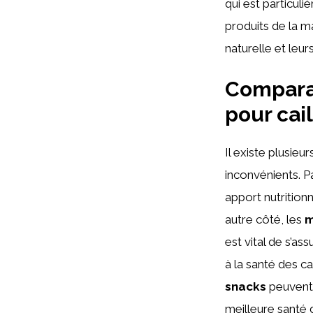
qui est particuli
produits de la 
naturelle et leur
Comparai
pour cai
Il existe plusie
inconvénients. P
apport nutrition
autre côté, les
m
est vital de s’as
à la santé des c
snacks
peuvent ê
meilleure santé 