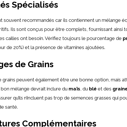
lés Spécialisés
nt souvent recommandés car ils contiennent un mélange équ
tifs. Ils sont conçus pour être complets, fournissant ainsi 
les cailles ont besoin. Vérifiez toujours le pourcentage de
p
ur de 20%) et la présence de vitamines ajoutées.
ges de Grains
 grains peuvent également être une bonne option, mais att
 bon mélange devrait inclure du
maïs
, du
blé
et des
grain
ssurer qu’ils n’incluent pas trop de semences grasses qui pou
e santé.
itures Complémentaires