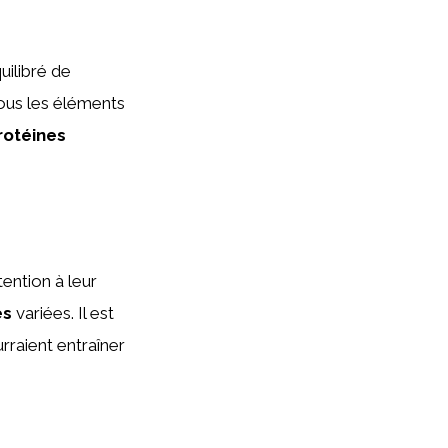
ilibré de
tous les éléments
rotéines
ention à leur
es
variées. Il est
rraient entraîner