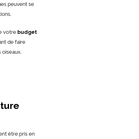
ques peuvent se
ions.
de votre
budget
ant de faire
s oiseaux.
iture
ent être pris en