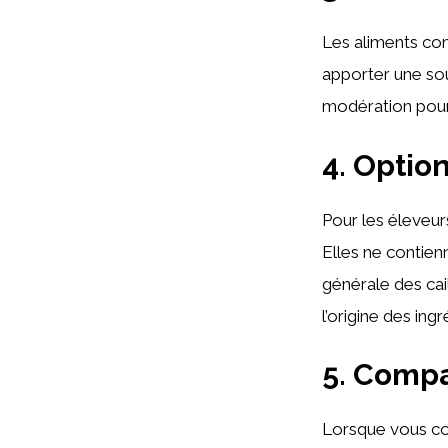
Les aliments co
apporter une so
modération pour 
4. Option
Pour les éleveur
Elles ne contienn
générale des cai
l’origine des ingr
5. Comp
Lorsque vous co