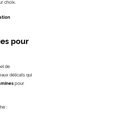
ur choix.
ation
res pour
iel de
eaux délicats qui
amines
pour
hé :