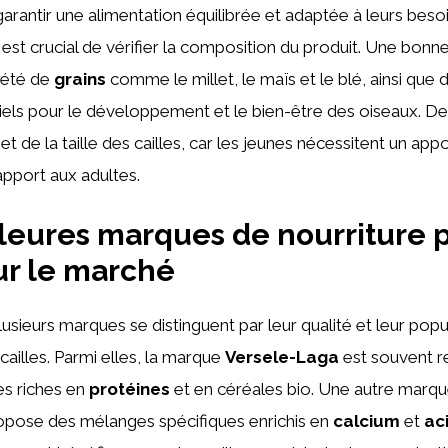
arantir une alimentation équilibrée et adaptée à leurs besoi
 est crucial de vérifier la composition du produit. Une bonn
iété de
grains
comme le millet, le maïs et le blé, ainsi que
els pour le développement et le bien-être des oiseaux. De pl
t de la taille des cailles, car les jeunes nécessitent un appo
apport aux adultes.
leures marques de nourriture 
sur le marché
lusieurs marques se distinguent par leur qualité et leur popu
cailles. Parmi elles, la marque
Versele-Laga
est souvent
es riches en
protéines
et en céréales bio. Une autre marqu
ropose des mélanges spécifiques enrichis en
calcium
et
ac