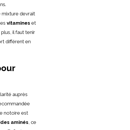
ns.
e mixture devrait
 des
vitamines
et
us, il faut tenir
rt différent en
pour
larité auprès
 recommandée
e notoire est
ides aminés
, ce