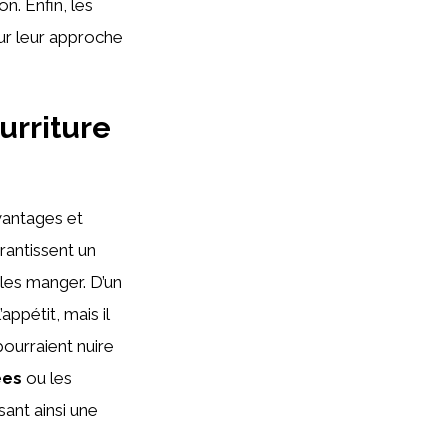
n. Enfin, les
r leur approche
urriture
vantages et
arantissent un
 les manger. D’un
appétit, mais il
pourraient nuire
ées
ou les
sant ainsi une