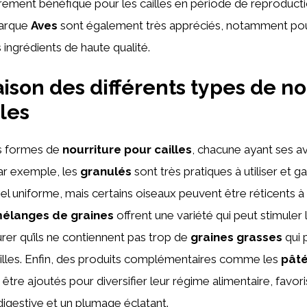
èrement bénéfique pour les cailles en période de reproductio
marque
Aves
sont également très appréciés, notamment pou
s ingrédients de haute qualité.
son des différents types de no
lles
urs formes de
nourriture pour cailles
, chacune ayant ses a
ar exemple, les
granulés
sont très pratiques à utiliser et g
nel uniforme, mais certains oiseaux peuvent être réticents à
élanges de graines
offrent une variété qui peut stimuler l’
surer qu’ils ne contiennent pas trop de
graines grasses
qui 
ailles. Enfin, des produits complémentaires comme les
pât
tre ajoutés pour diversifier leur régime alimentaire, favori
digestive et un plumage éclatant.