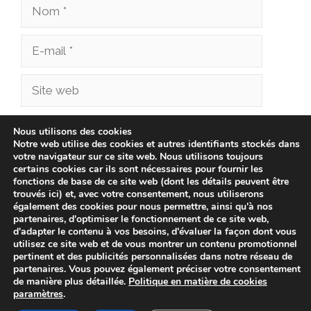
Nom
E-
mail
Site
web
Enregistrer mon nom, mon e-mail et mon site
Nous utilisons des cookies
Notre web utilise des cookies et autres identifiants stockés dans
dans le navigateur pour mon prochain
votre navigateur sur ce site web. Nous utilisons toujours
commentaire.
certains cookies car ils sont nécessaires pour fournir les
fonctions de base de ce site web (dont les détails peuvent être
trouvés ici) et, avec votre consentement, nous utiliserons
également des cookies pour nous permettre, ainsi qu'à nos
partenaires, d'optimiser le fonctionnement de ce site web,
d'adapter le contenu à vos besoins, d'évaluer la façon dont vous
utilisez ce site web et de vous montrer un contenu promotionnel
pertinent et des publicités personnalisées dans notre réseau de
partenaires. Vous pouvez également préciser votre consentement
de manière plus détaillée.
Politique en matière de cookies
paramètres
.
© 2026 bonnenverkoop.be -
Politique de confidentialité
-