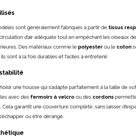
lisés
odèles sont généralement fabriqués à partir de
tissus resp
irculation d’air adéquate tout en empêchant les oiseaux de 
térieures. Des matériaux comme le
polyester
ou le
coton
s
ls sont à la fois durables et faciles à entretenir.
stabilité
 choisir une housse qui s’adapte parfaitement à la taille de v
les avec des
fermoirs à velcro
ou des
cordons
permette
e. Cela garantit une couverture complète, sans laisser d’esp
t s’échapper ou être dérangé.
thétique