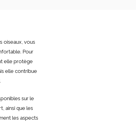
es oiseaux, vous
nfortable. Pour
t elle protège
s elle contribue
.
ponibles sur le
, ainsi que les
ement les aspects