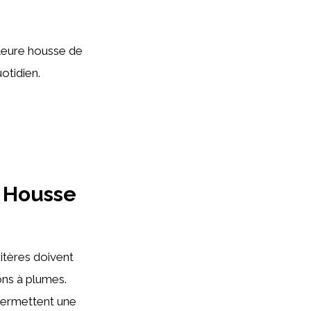
lleure housse de
otidien.
e Housse
ritères doivent
ons à plumes.
 permettent une