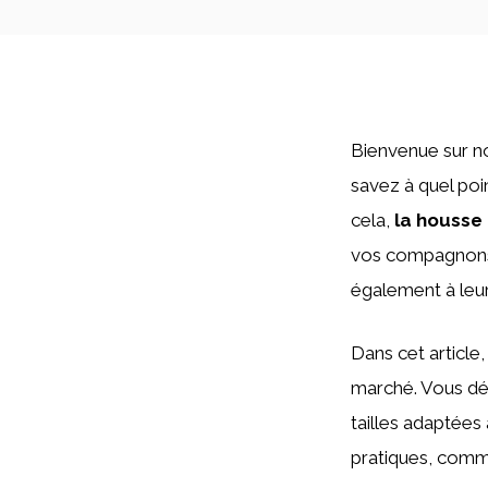
Bienvenue sur n
savez à quel poin
cela,
la housse
vos compagnons à
également à leur
Dans cet article
marché. Vous déc
tailles adaptées
pratiques, comme 