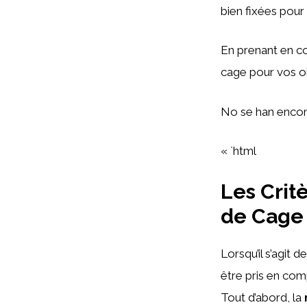
bien fixées pour 
En prenant en co
cage pour vos ois
No se han encon
« `html
Les Crit
de Cage
Lorsqu’il s’agit 
être pris en com
Tout d’abord, la