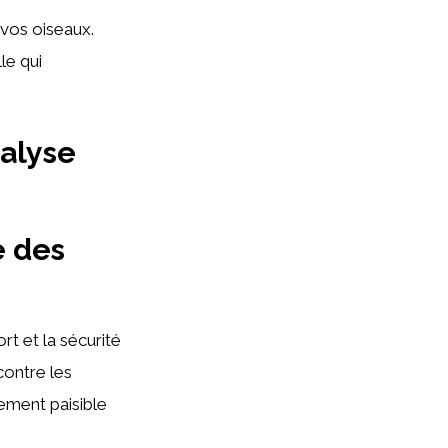
 vos oiseaux.
le qui
alyse
e des
rt et la sécurité
contre les
ement paisible