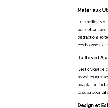
Matériaux
Uti
Les meilleurs m
permettent une c
distractions ex
ces housses, car i
Tailles et Aju
Il est crucial de
modèles ajustab
adaptation facil
l’oiseau pourrai
Design
et Es