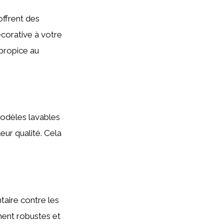
offrent des
écorative à votre
propice au
modèles lavables
eur qualité. Cela
taire contre les
ment robustes et