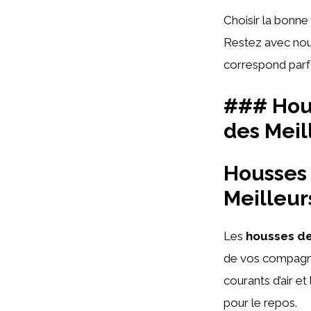
Choisir la bonne 
Restez avec nous
correspond parf
### Hous
des Meil
Housses
Meilleur
Les
housses d
de vos compagno
courants d’air e
pour le repos.