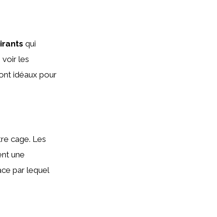
irants
qui
voir les
ont idéaux pour
otre cage. Les
nt une
ace par lequel