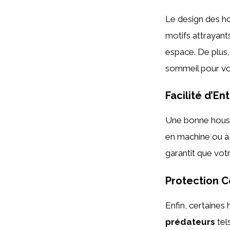
Le design des ho
motifs attrayant
espace. De plus
sommeil pour vo
Facilité d’En
Une bonne houss
en machine ou à 
garantit que vot
Protection
Co
Enfin, certaines
prédateurs
tel