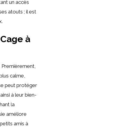
tant un accès
s atouts ; il est
x.
 Cage à
 Premièrement,
plus calme,
se peut protéger
nsi à leur bien-
ant la
sie améliore
petits amis à