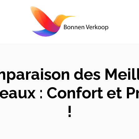
mparaison des Meil
eaux : Confort et P
!