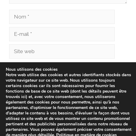
Nom
E-
mail
Site
web
Enregistrer mon nom, mon e-mail et mon site
Nous utilisons des cookies
Notre web utilise des cookies et autres identifiants stockés dans
dans le navigateur pour mon prochain
votre navigateur sur ce site web. Nous utilisons toujours
commentaire.
certains cookies car ils sont nécessaires pour fournir les
fonctions de base de ce site web (dont les détails peuvent être
trouvés ici) et, avec votre consentement, nous utiliserons
également des cookies pour nous permettre, ainsi qu'à nos
partenaires, d'optimiser le fonctionnement de ce site web,
d'adapter le contenu à vos besoins, d'évaluer la façon dont vous
utilisez ce site web et de vous montrer un contenu promotionnel
pertinent et des publicités personnalisées dans notre réseau de
partenaires. Vous pouvez également préciser votre consentement
de manière plus détaillée.
Politique en matière de cookies