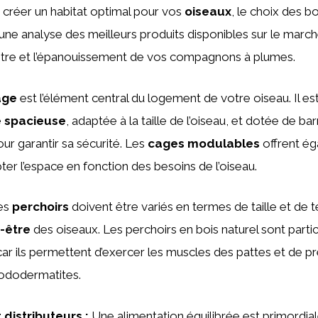
de créer un habitat optimal pour vos
oiseaux
, le choix des 
ci une analyse des meilleurs produits disponibles sur le mar
-être et l’épanouissement de vos compagnons à plumes.
age
est l’élément central du logement de votre oiseau. Il es
 spacieuse
, adaptée à la taille de l’oiseau, et dotée de b
r garantir sa sécurité. Les
cages modulables
offrent ég
pter l’espace en fonction des besoins de l’oiseau.
es
perchoirs
doivent être variés en termes de taille et de 
-être
des oiseaux. Les perchoirs en bois naturel sont parti
 ils permettent d’exercer les muscles des pattes et de pr
ododermatites.
 distributeurs
:
Une alimentation équilibrée est primordial