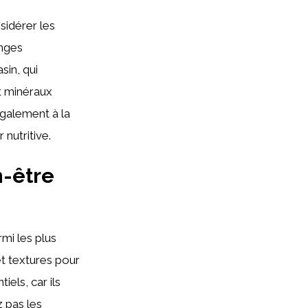
nsidérer les
anges
sin, qui
t minéraux
galement à la
nutritive.
n-être
mi les plus
 et textures pour
els, car ils
ez pas les