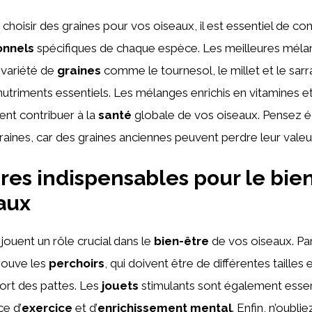
de choisir des graines pour vos oiseaux, il est essentiel de co
onnels
spécifiques de chaque espèce. Les meilleures mél
 variété de
graines
comme le tournesol, le millet et le sarra
nutriments essentiels. Les mélanges enrichis en vitamines e
nt contribuer à la
santé
globale de vos oiseaux. Pensez é
aines, car des graines anciennes peuvent perdre leur valeur 
res indispensables pour le bie
aux
jouent un rôle crucial dans le
bien-être
de vos oiseaux. Par
rouve les
perchoirs
, qui doivent être de différentes tailles
fort des pattes. Les
jouets
stimulants sont également essenti
ce d’
exercice
et d’
enrichissement mental
. Enfin, n’oubli