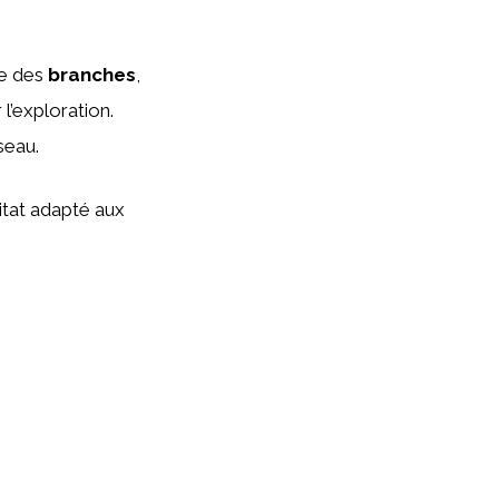
ue des
branches
,
 l’exploration.
seau.
itat adapté aux