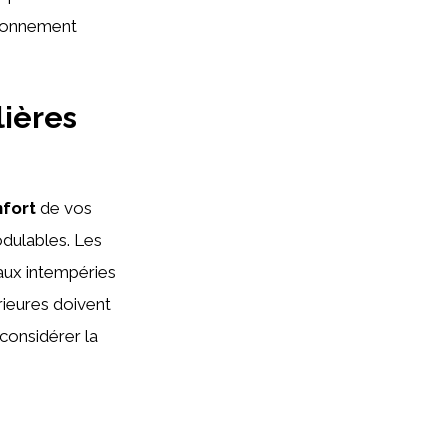
isionnement
lières
fort
de vos
modulables. Les
 aux intempéries
érieures doivent
 considérer la