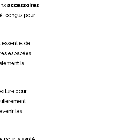
bons
accessoires
ché, conçus pour
t essentiel de
arres espacées
alement la
texture pour
culièrement
évenir les
e pour la santé