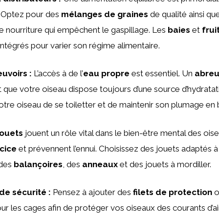
. Optez pour des
mélanges de graines
de qualité ainsi qu
 nourriture qui empêchent le gaspillage. Les
baies
et
frui
ntégrés pour varier son régime alimentaire.
euvoirs
:
L’accès à de l’
eau propre
est essentiel. Un
abreu
t que votre oiseau dispose toujours d’une source d’hydratati
tre oiseau de se toiletter et de maintenir son plumage en
jouets
jouent un rôle vital dans le bien-être mental des oisea
cice
et prévennent l’ennui. Choisissez des jouets adaptés à l
 des
balançoires
, des
anneaux
et des jouets à mordiller.
de sécurité
:
Pensez à ajouter des
filets de protection
o
ur les cages afin de protéger vos oiseaux des courants d’ai