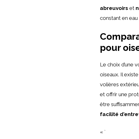
abreuvoirs
et
n
constant en eau 
Comparai
pour ois
Le choix d’une v
oiseaux. Il exist
volières extérie
et offrir une pro
être suffisamme
facilité d’entre
« `