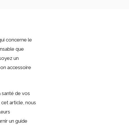
qui concerne le
ensable que
 soyez un
bon accessoire
la santé de vos
cet article, nous
leurs
rnir un guide