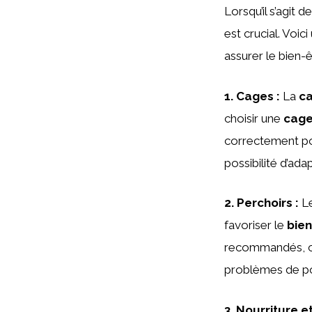
Lorsqu’il s’agit 
est crucial. Voi
assurer le bien
1.
Cages
:
La
c
choisir une
cage
correctement pou
possibilité d’ada
2.
Perchoirs
:
L
favoriser le
bien
recommandés, car
problèmes de p
3.
Nourriture et