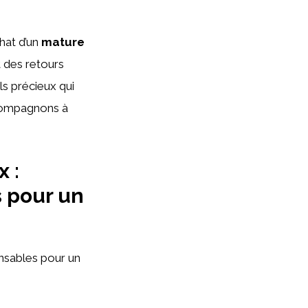
hat d’un
mature
 des retours
ls précieux qui
 compagnons à
 :
s pour un
nsables pour un