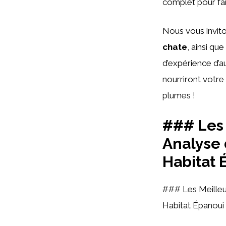
complet pour fair
Nous vous invito
chate
, ainsi q
d’expérience d’a
nourriront votre
plumes !
### Les 
Analyse 
Habitat 
### Les Meilleur
Habitat Épanoui