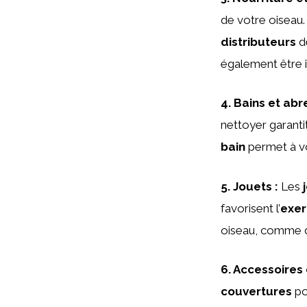
de votre oiseau
distributeurs
de
également être i
4.
Bains et abr
nettoyer garanti
bain
permet à vo
5.
Jouets
:
Les
favorisent l’
exer
oiseau, comme
6.
Accessoires 
couvertures
po