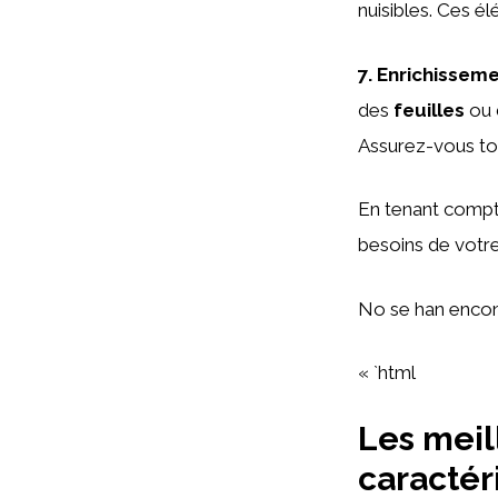
nuisibles. Ces é
7.
Enrichissem
des
feuilles
ou 
Assurez-vous to
En tenant compte
besoins de votre
No se han encon
« `html
Les meil
caractér