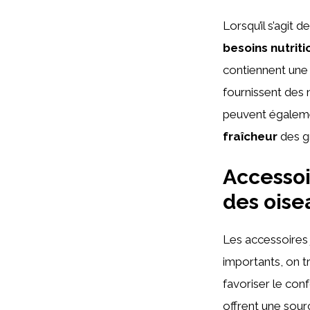
Lorsqu’il s’agit 
besoins nutriti
contiennent une
fournissent des 
peuvent égaleme
fraîcheur
des gr
Accessoi
des oise
Les accessoires 
importants, on t
favoriser le con
offrent une sour