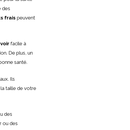
e des
ts frais
peuvent
voir
facile à
on. De plus, un
 bonne santé.
ux. Ils
a taille de votre
u des
r ou des