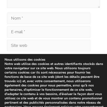
Nom
E-
mail
Site
web
Enregistrer mon nom, mon e-mail et mon site
Nous utilisons des cookies
Notre web utilise des cookies et autres identifiants stockés dans
dans le navigateur pour mon prochain
votre navigateur sur ce site web. Nous utilisons toujours
commentaire.
certains cookies car ils sont nécessaires pour fournir les
fonctions de base de ce site web (dont les détails peuvent être
trouvés ici) et, avec votre consentement, nous utiliserons
également des cookies pour nous permettre, ainsi qu'à nos
partenaires, d'optimiser le fonctionnement de ce site web,
d'adapter le contenu à vos besoins, d'évaluer la façon dont vous
utilisez ce site web et de vous montrer un contenu promotionnel
pertinent et des publicités personnalisées dans notre réseau de
partenaires. Vous pouvez également préciser votre consentement