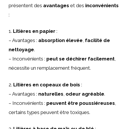
présentent des
avantages
et des
inconvénients
:
1.
Litières en papier
:
– Avantages :
absorption élevée
,
facilité de
nettoyage
.
– Inconvénients :
peut se déchirer facilement
,
nécessite un remplacement fréquent.
2.
Litières en copeaux de bois
:
– Avantages :
naturelles
,
odeur agréable
.
– Inconvénients :
peuvent être poussiéreuses
,
certains types peuvent être toxiques.
3.
Litières à base de maïs ou de blé
: