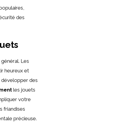
populaires,
curité des
ouets
 général. Les
ir heureux et
 à développer des
ement
les jouets
impliquer votre
s friandises
entale précieuse.