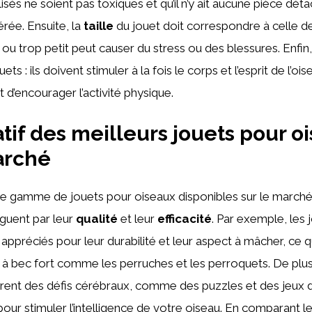
lisés ne soient pas toxiques et qu’il n’y ait aucune pièce dét
érée. Ensuite, la
taille
du jouet doit correspondre à celle de 
 ou trop petit peut causer du stress ou des blessures. Enfin
ets : ils doivent stimuler à la fois le corps et l’esprit de l’ois
et d’encourager l’activité physique.
if des meilleurs jouets pour o
arché
ste gamme de jouets pour oiseaux disponibles sur le marché
nguent par leur
qualité
et leur
efficacité
. Par exemple, les 
 appréciés pour leur durabilité et leur aspect à mâcher, ce q
 à bec fort comme les perruches et les perroquets. De plus,
offrent des défis cérébraux, comme des puzzles et des jeux d
pour stimuler l’intelligence de votre oiseau. En comparant le