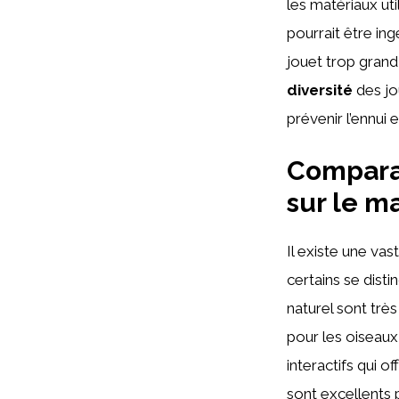
les matériaux uti
pourrait être ing
jouet trop grand
diversité
des jou
prévenir l’ennui 
Comparat
sur le m
Il existe une va
certains se disti
naturel sont très
pour les oiseaux
interactifs qui 
sont excellents 