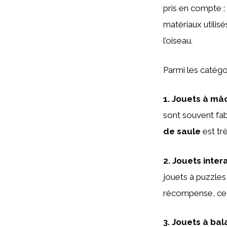
pris en compte :
matériaux utilisé
l’oiseau.
Parmi les catégo
1.
Jouets à mâ
sont souvent fab
de saule
est trè
2.
Jouets intera
jouets à puzzles
récompense, ce 
3.
Jouets à bal