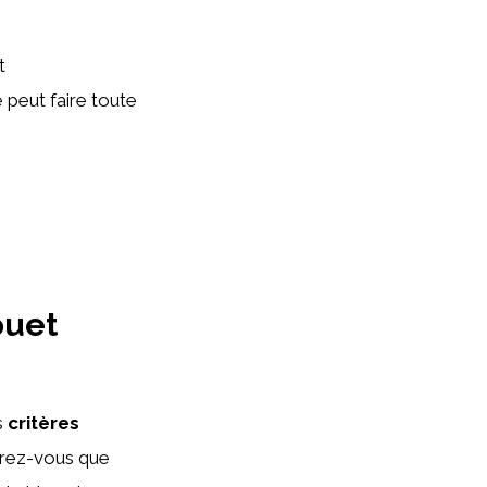
t
é peut faire toute
ouet
s
critères
urez-vous que