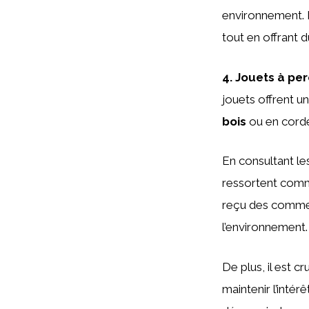
environnement.
tout en offrant du
4.
Jouets à per
jouets offrent u
bois
ou en cord
En consultant le
ressortent comm
reçu des comment
l’environnement.
De plus, il est 
maintenir l’inté