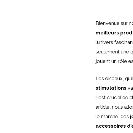
Bienvenue sur n
meilleurs prod
l’univers fascina
seulement une q
jouent un rôle e
Les oiseaux, qu’
stimulations
va
il est crucial de
article, nous al
le marché, des
j
accessoires d