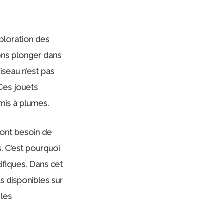
ploration des
ons plonger dans
oiseau n’est pas
 Ces jouets
mis à plumes.
 ont besoin de
. C’est pourquoi
cifiques. Dans cet
s disponibles sur
 les