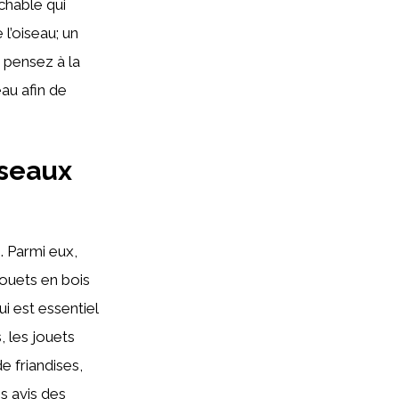
achable qui
l’oiseau; un
, pensez à la
eau afin de
iseaux
. Parmi eux,
jouets en bois
ui est essentiel
 les jouets
e friandises,
s avis des