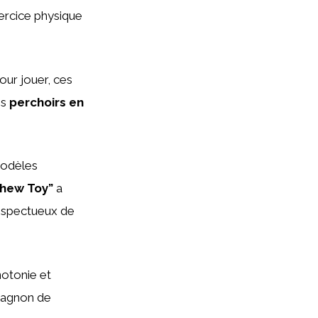
ercice physique
our jouer, ces
es
perchoirs en
modèles
hew Toy”
a
respectueux de
notonie et
mpagnon de