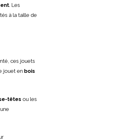
ment
. Les
és à la taille de
nté, ces jouets
le jouet en
bois
se-têtes
ou les
 une
ur