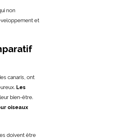
qui non
développement et
paratif
es canaris, ont
eureux.
Les
eur bien-être.
our oiseaux
res doivent être