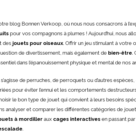
otre blog Bonnen Verkoop, où nous nous consacrons à l’ex
uits
pour vos compagnons à plumes ! Aujourd’hui, nous all
nt des
jouets pour oiseaux
. Offrir un jeu stimulant à votre 
uestion de divertissement, mais également de
bien-être
.
ssentiel dans l’épanouissement physique et mental de nos a
il s’agisse de perruches, de perroquets ou d’autres espèces,
riées pour éviter l’ennui et les comportements destructeurs
 choisir le bon type de jouet qui convient à leurs besoins spé
lons analyser et comparer les différentes catégories de jouet
ouets à mordiller
aux
cages interactives
en passant par
’escalade
.