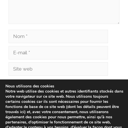
Nom
E-
mail
Site
web
Enregistrer mon nom, mon e-mail et mon site
Nous utilisons des cookies
Notre web utilise des cookies et autres identifiants stockés dans
dans le navigateur pour mon prochain
votre navigateur sur ce site web. Nous utilisons toujours
commentaire.
certains cookies car ils sont nécessaires pour fournir les
fonctions de base de ce site web (dont les détails peuvent être
trouvés ici) et, avec votre consentement, nous utiliserons
également des cookies pour nous permettre, ainsi qu'à nos
partenaires, d'optimiser le fonctionnement de ce site web,
d'adapter le contenu à vos besoins, d'évaluer la façon dont vous