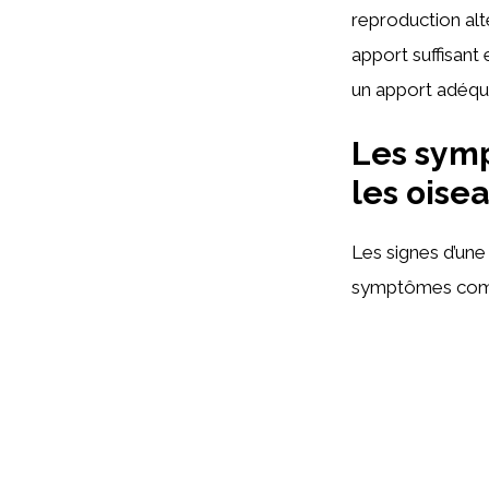
reproduction alt
apport suffisant 
un apport adéqua
Les sym
les oise
Les signes d’une
symptômes comm