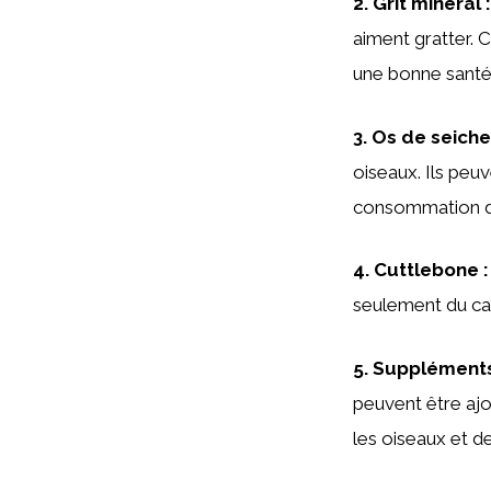
2.
Grit minéral
:
aiment gratter. 
une bonne santé 
3.
Os de seiche
oiseaux. Ils peuv
consommation d
4.
Cuttlebone
:
seulement du cal
5.
Suppléments
peuvent être ajo
les oiseaux et de