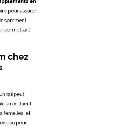
uppléments en
airé pour assurer
rir comment
eur permettant
m chez
s
un qui peut
alcium incluent
s femelles, et
e oiseau pour