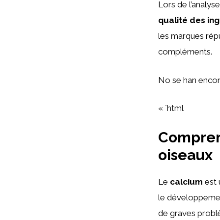
Lors de l’analys
qualité des in
les marques réput
compléments.
No se han encon
« `html
Comprend
oiseaux
Le
calcium
est 
le développemen
de graves problè