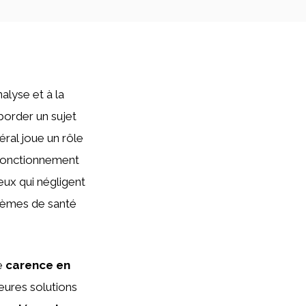
alyse et à la
border un sujet
éral joue un rôle
 fonctionnement
ux qui négligent
oblèmes de santé
ne
carence en
leures solutions