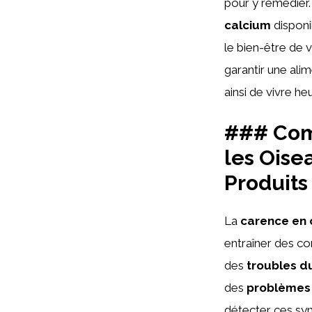
pour y remédier
calcium
disponi
le bien-être de
garantir une ali
ainsi de vivre h
### Com
les Oise
Produit
La
carence en 
entraîner des co
des
troubles 
des
problèmes
détecter ces s