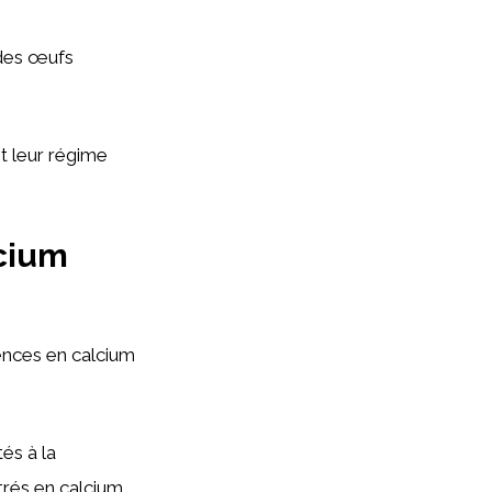
 des œufs
t leur régime
lcium
rences en calcium
és à la
trés en calcium.