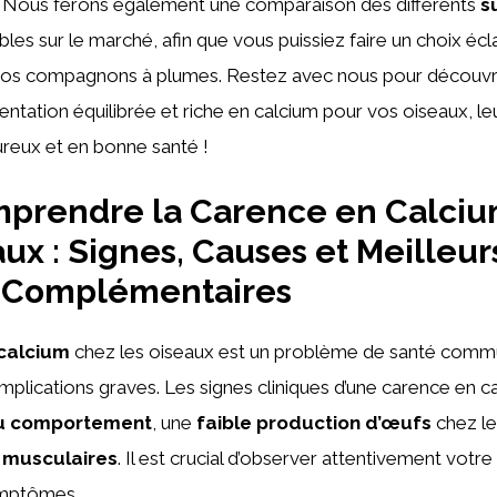
. Nous ferons également une comparaison des différents
s
bles sur le marché, afin que vous puissiez faire un choix écl
 vos compagnons à plumes. Restez avec nous pour découv
mentation équilibrée et riche en calcium pour vos oiseaux, l
eureux et en bonne santé !
prendre la Carence en Calciu
aux : Signes, Causes et Meilleur
s Complémentaires
calcium
chez les oiseaux est un problème de santé comm
mplications graves. Les signes cliniques d’une carence en c
du comportement
, une
faible production d’œufs
chez le
 musculaires
. Il est crucial d’observer attentivement votr
ymptômes.