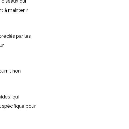
 oiseaux qui
t à maintenir
réciés par les
ur
fournit non
ides, qui
t spécifique pour