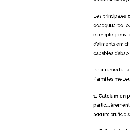
Les principales
déséquilibrée, o
exemple, peuven
d’aliments enric
capables d’abso
Pour remédier à 
Parmi les meilleu
1.
Calcium en 
particulièrement
additifs artificiels