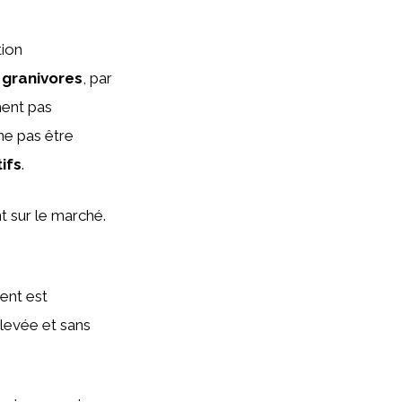
tion
 granivores
, par
ment pas
ne pas être
ifs
.
t sur le marché.
ent est
élevée et sans