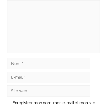
Commentaire
Nom
E-
mail
Site
web
Enregistrer mon nom, mon e-mail et mon site