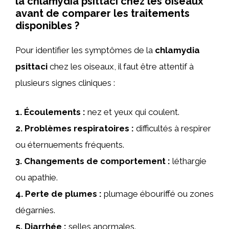
la chlamydia psittaci chez les oiseaux
avant de comparer les traitements
disponibles ?
Pour identifier les symptômes de la
chlamydia
psittaci
chez les oiseaux, il faut être attentif à
plusieurs signes cliniques :
1.
Écoulements
:
nez et yeux qui coulent.
2.
Problèmes respiratoires
:
difficultés à respirer
ou éternuements fréquents.
3.
Changements de comportement
:
léthargie
ou apathie.
4.
Perte de plumes
:
plumage ébouriffé ou zones
dégarnies.
5.
Diarrhée
:
selles anormales.