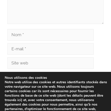
Nom
E-
mail
Site
web
Enregistrer mon nom, mon e-mail et mon site
Nous utilisons des cookies
Notre web utilise des cookies et autres identifiants stockés dans
dans le navigateur pour mon prochain
votre navigateur sur ce site web. Nous utilisons toujours
commentaire.
certains cookies car ils sont nécessaires pour fournir les
fonctions de base de ce site web (dont les détails peuvent être
trouvés ici) et, avec votre consentement, nous utiliserons
également des cookies pour nous permettre, ainsi qu'à nos
partenaires, d'optimiser le fonctionnement de ce site web,