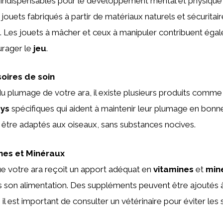
indispensables pour le développement mental et physique 
ouets fabriqués à partir de matériaux naturels et sécuritaire
. Les jouets à mâcher et ceux à manipuler contribuent éga
ourager le
jeu
.
oires de soin
 du plumage de votre ara, il existe plusieurs produits comme
ays
spécifiques qui aident à maintenir leur plumage en bonn
 être adaptés aux oiseaux, sans substances nocives.
nes et Minéraux
e votre ara reçoit un apport adéquat en
vitamines
et
min
s son alimentation. Des suppléments peuvent être ajoutés 
 il est important de consulter un vétérinaire pour éviter les