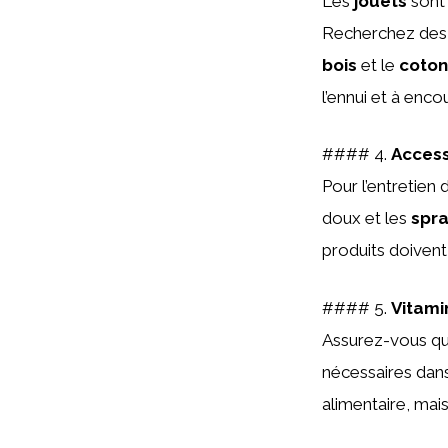
Les
jouets
sont 
Recherchez des j
bois
et le
coton
l’ennui et à enc
#### 4.
Access
Pour l’entretien
doux et les
spr
produits doivent
#### 5.
Vitami
Assurez-vous qu
nécessaires dan
alimentaire, mais