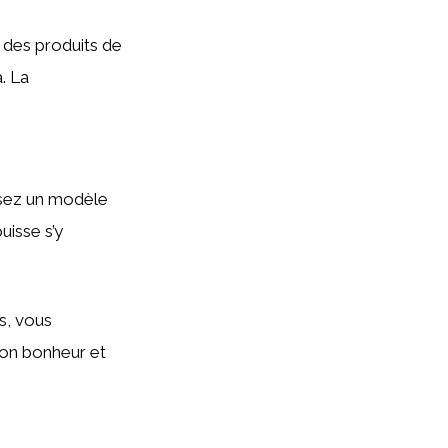
z des produits de
. La
ssez un modèle
uisse s’y
s, vous
 son bonheur et