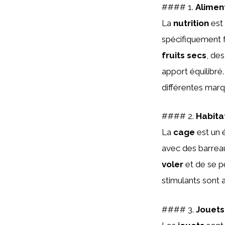
#### 1.
Alimen
La
nutrition
est 
spécifiquement f
fruits secs
, de
apport équilibr
différentes marq
#### 2.
Habita
La
cage
est un 
avec des barreau
voler
et de se p
stimulants sont a
#### 3.
Jouets