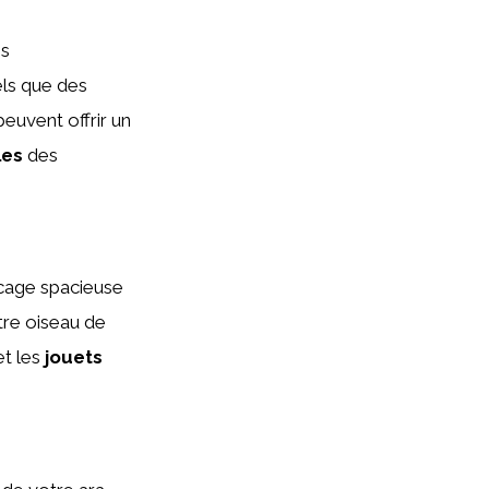
es
els que des
peuvent offrir un
les
des
 cage spacieuse
tre oiseau de
t les
jouets