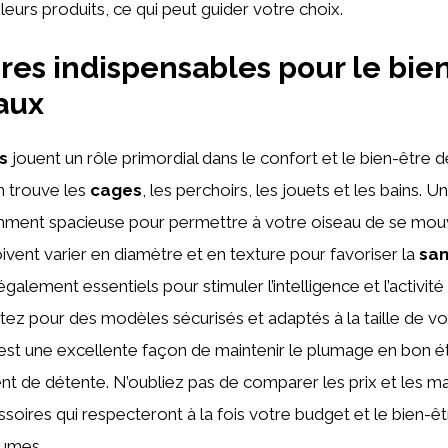
 leurs produits, ce qui peut guider votre choix.
res indispensables pour le bie
aux
s
jouent un rôle primordial dans le confort et le bien-être d
n trouve les
cages
, les perchoirs, les jouets et les bains.
amment spacieuse pour permettre à votre oiseau de se mouv
ivent varier en diamètre et en texture pour favoriser la
san
galement essentiels pour stimuler l’intelligence et l’activit
tez pour des modèles sécurisés et adaptés à la taille de vo
i, est une excellente façon de maintenir le plumage en bon é
t de détente. N’oubliez pas de comparer les prix et les m
ssoires qui respecteront à la fois votre budget et le bien-ê
umes.