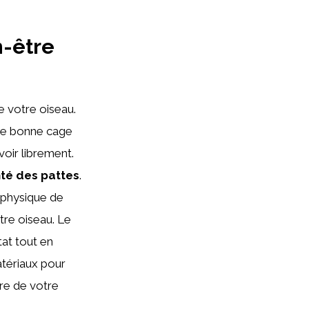
n-être
e votre oiseau.
 Une bonne cage
oir librement.
té des pattes
.
é physique de
tre oiseau. Le
tat tout en
atériaux pour
tre de votre