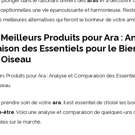
plonger dans le fascinant univers des
aras
et à découvrir 
xceptionnelles une vie épanouissante et harmonieuse. Res
 meilleures alternatives qui feront le bonheur de votre ami 
Meilleurs Produits pour Ara : A
son des Essentiels pour le Bie
 Oiseau
s Produits pour Ara : Analyse et Comparaison des Essentie
iseau
de prendre soin de votre
ara
, il est essentiel de choisir les 
n-être
. Voici une analyse et comparaison de quelques-uns 
bles sur le marché.