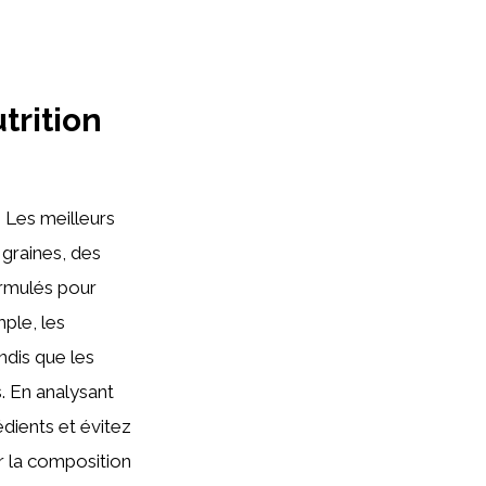
trition
. Les meilleurs
 graines, des
ormulés pour
ple, les
ndis que les
s. En analysant
édients et évitez
ur la composition