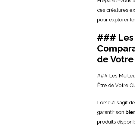
Préparez-vous à 
ces créatures e
pour explorer les
### Les 
Comparai
de Votre
### Les Meilleur
Être de Votre O
Lorsqu’il s’agit 
garantir son
bie
produits disponi