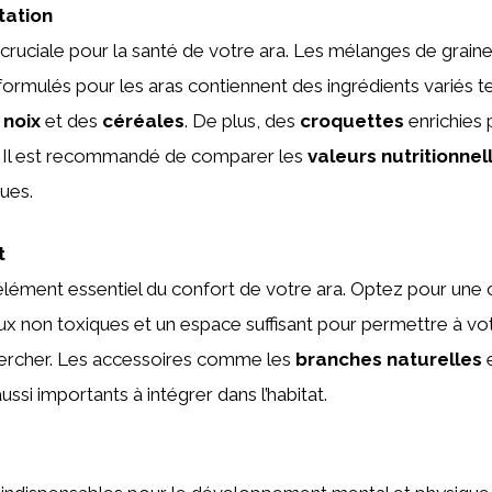
tation
cruciale pour la santé de votre ara. Les mélanges de grain
ormulés pour les aras contiennent des ingrédients variés t
s
noix
et des
céréales
. De plus, des
croquettes
enrichies 
é. Il est recommandé de comparer les
valeurs nutritionnel
ues.
t
élément essentiel du confort de votre ara. Optez pour une
x non toxiques et un espace suffisant pour permettre à vo
ercher. Les accessoires comme les
branches naturelles
e
ussi importants à intégrer dans l’habitat.