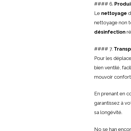
#### 6.
Produi
Le
nettoyage
d
nettoyage non to
désinfection
ré
#### 7.
Transp
Pour les déplac
bien ventilé, fac
mouvoir confor
En prenant en co
garantissez à vo
sa longévité.
No se han encon