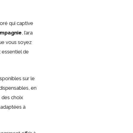
oré qui captive
ompagnie
, l’ara
 Que vous soyez
t essentiel de
sponibles sur le
ndispensables, en
e des choix
s adaptées à