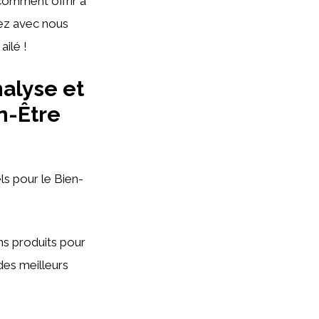
comment offrir à
tez avec nous
ailé !
nalyse et
n-Être
ls pour le Bien-
bons produits pour
des meilleurs