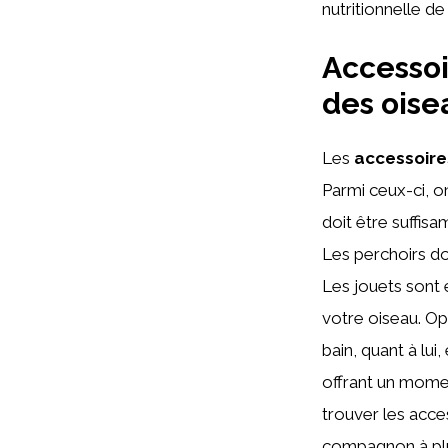
nutritionnelle de
Accessoi
des oise
Les
accessoire
Parmi ceux-ci, o
doit être suffis
Les perchoirs do
Les jouets sont é
votre oiseau. Op
bain, quant à lu
offrant un momen
trouver les acce
compagnon à pl