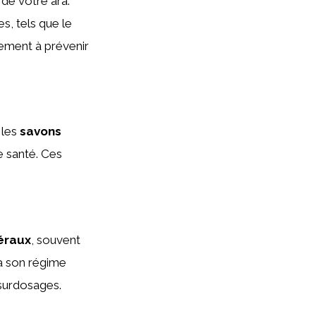
de votre ara.
s, tels que le
lement à prévenir
 les
savons
e santé. Ces
éraux
, souvent
à son régime
 surdosages.