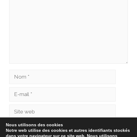
Commentaire
Nom
E-
mail
Site
web
Nous utilisons des cookies
Enregistrer mon nom, mon e-mail et mon site
Notre web utilise des cookies et autres identifiants stockés
dans votre navigateur sur ce site web. Nous utilisons
dans le navigateur pour mon prochain