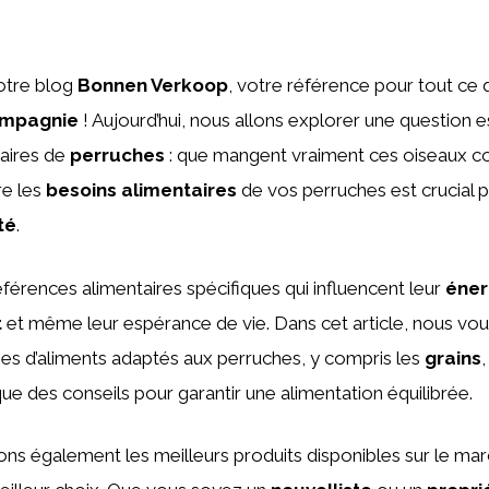
otre blog
Bonnen Verkoop
, votre référence pour tout ce 
ompagnie
! Aujourd’hui, nous allons explorer une question e
taires de
perruches
: que mangent vraiment ces oiseaux co
re les
besoins alimentaires
de vos perruches est crucial 
té
.
éférences alimentaires spécifiques qui influencent leur
éner
t
et même leur espérance de vie. Dans cet article, nous vo
ypes d’aliments adaptés aux perruches, y compris les
grains
,
 que des conseils pour garantir une alimentation équilibrée.
s également les meilleurs produits disponibles sur le ma