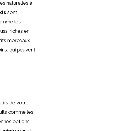
es naturelles à
rds
sont
comme les
ssi riches en
etits morceaux
pins, qui peuvent
atifs de votre
duits comme les
nnes options,
es
minéraux
et