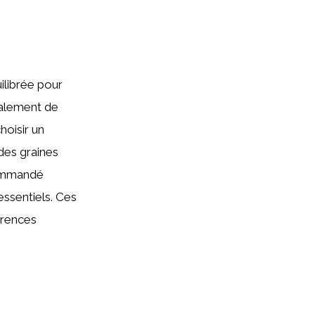
ilibrée pour
ralement de
hoisir un
des graines
ecommandé
essentiels. Ces
arences