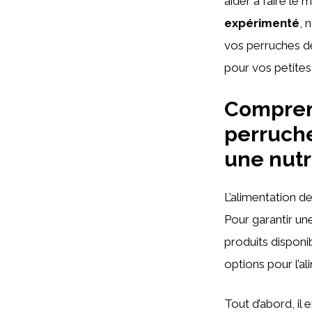
aider à faire le
expérimenté
, 
vos perruches de
pour vos petites
Comprend
perruche
une nutr
L’alimentation d
Pour garantir u
produits disponi
options pour l’a
Tout d’abord, il 