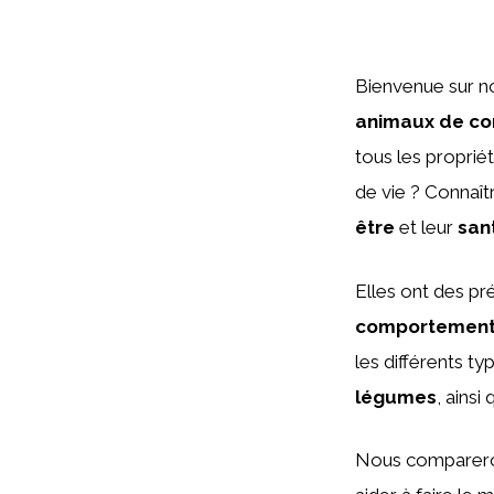
Bienvenue sur n
animaux de c
tous les proprié
de vie ? Connaît
être
et leur
san
Elles ont des pr
comportemen
les différents t
légumes
, ainsi
Nous compareron