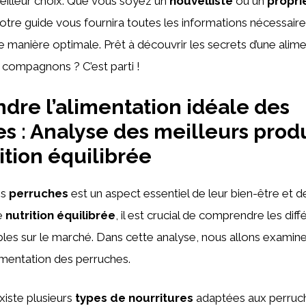
 meilleur choix. Que vous soyez un
nouvelliste
ou un
propri
notre guide vous fournira toutes les informations nécessaire
 manière optimale. Prêt à découvrir les secrets d’une alime
 compagnons ? C’est parti !
re l’alimentation idéale des
s : Analyse des meilleurs produ
ition équilibrée
es
perruches
est un aspect essentiel de leur bien-être et de
ne
nutrition équilibrée
, il est crucial de comprendre les dif
bles sur le marché. Dans cette analyse, nous allons examine
limentation des perruches.
existe plusieurs
types de nourritures
adaptées aux perruche