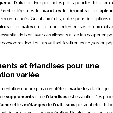
gumes frais
sont indispensables pour apporter des vitamin
Parmi les légumes, les
carottes
, les
brocolis
et les
épina
t recommandés. Quant aux fruits, optez pour des options 
ires
et les
baies
qui sont non seulement savoureux mais au
st essentiel de bien laver ces aliments et de les couper en p
ur consommation, tout en veillant à retirer les noyaux ou pé
nts et friandises pour une
tion variée
alimentation encore plus complète et
varier
les plaisirs gust
t de
suppléments
et de
friandises
est essentiel. Des pro
âcher
et les
mélanges de fruits secs
peuvent être de bo
rtant de les donner avec modération. De plus, envisagez d