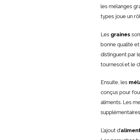
les mélanges gra
types joue un rô
Les
graines
sont
bonne qualité et
distinguent par l
tournesol et le 
Ensuite, les
mél
conçus pour four
aliments. Les me
supplémentaires 
L’ajout d’
aliment