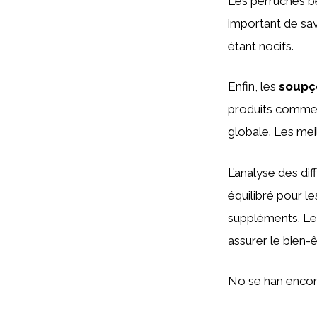
Les perruches bé
important de sav
étant nocifs.
Enfin, les
soupço
produits comme
globale. Les meil
L’analyse des dif
équilibré pour l
suppléments. Le 
assurer le bien-
No se han encon