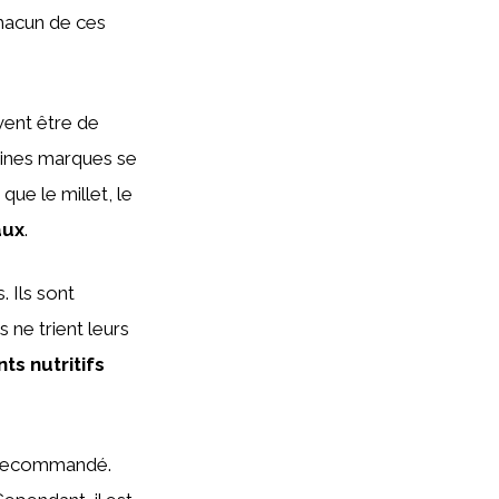
Chacun de ces
vent être de
aines marques se
que le millet, le
aux
.
 Ils sont
 ne trient leurs
ts nutritifs
t recommandé.