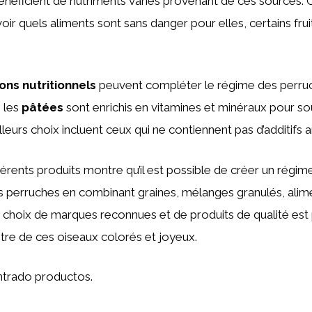
néficient de nutriments variés provenant de ces sources. C
oir quels aliments sont sans danger pour elles, certains fru
ns nutritionnels
peuvent compléter le régime des perru
 les
pâtées
sont enrichis en vitamines et minéraux pour sou
leurs choix incluent ceux qui ne contiennent pas d’additifs art
férents produits montre qu’il est possible de créer un régim
es perruches en combinant graines, mélanges granulés, alime
choix de marques reconnues et de produits de qualité est 
être de ces oiseaux colorés et joyeux.
trado productos.