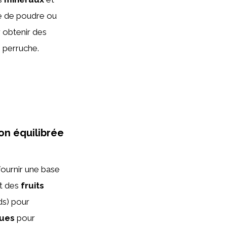
me de poudre ou
r obtenir des
e perruche.
on équilibrée
fournir une base
nt des
fruits
ds) pour
ques
pour