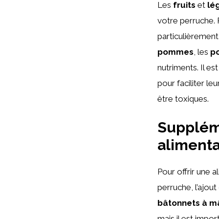
Les
fruits
et
lé
votre perruche. 
particulièremen
pommes
, les
po
nutriments. Il e
pour faciliter le
être toxiques.
Suppléme
alimenta
Pour offrir une 
perruche, l’ajou
bâtonnets à m
mais il est impo