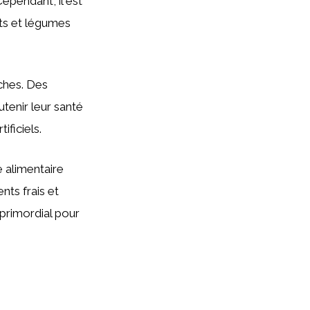
ependant, il est
its et légumes
ches. Des
tenir leur santé
ificiels.
e alimentaire
nts frais et
primordial pour