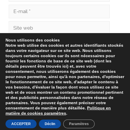
E-
mail
Site
web
Nous utilisons des cookies
Enregistrer mon nom, mon e-mail et mon site
Notre web utilise des cookies et autres identifiants stockés
dans votre navigateur sur ce site web. Nous utilisons
dans le navigateur pour mon prochain
toujours certains cookies car ils sont nécessaires pour
commentaire.
fournir les fonctions de base de ce site web (dont les
détails peuvent être trouvés ici) et, avec votre
consentement, nous utiliserons également des cookies
pour nous permettre, ainsi qu'à nos partenaires, d'optimiser
le fonctionnement de ce site web, d'adapter le contenu à
vos besoins, d'évaluer la façon dont vous utilisez ce site
web et de vous montrer un contenu promotionnel pertinent
et des publicités personnalisées dans notre réseau de
partenaires. Vous pouvez également préciser votre
consentement de manière plus détaillée.
Politique en
matière de cookies
paramètres
.
© 2026 bonnenverkoop.be -
Politique de confidentialité
-
Avis Juridique
-
Politique de Cookies
ACCEPTER
Déclin
Paramètres