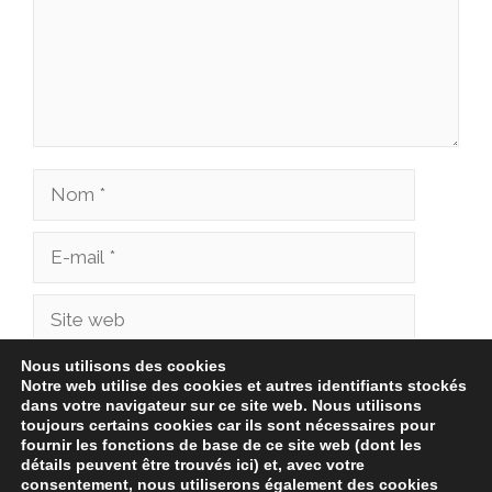
Nom
E-
mail
Site
web
Nous utilisons des cookies
Enregistrer mon nom, mon e-mail et mon site
Notre web utilise des cookies et autres identifiants stockés
dans votre navigateur sur ce site web. Nous utilisons
dans le navigateur pour mon prochain
toujours certains cookies car ils sont nécessaires pour
commentaire.
fournir les fonctions de base de ce site web (dont les
détails peuvent être trouvés ici) et, avec votre
consentement, nous utiliserons également des cookies