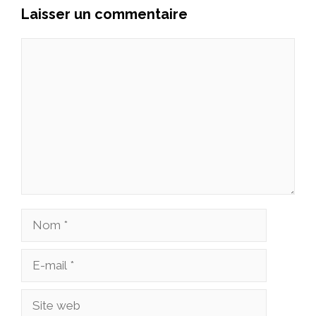
Laisser un commentaire
Commentaire
Nom
E-
mail
Site