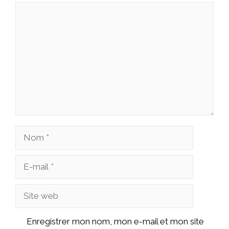
Commentaire
Nom
E-
mail
Site
web
Enregistrer mon nom, mon e-mail et mon site