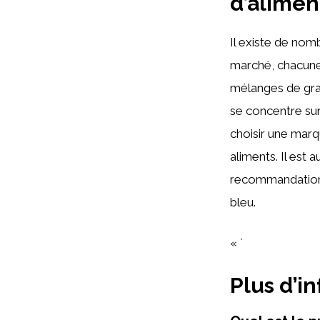
d’alimen
Il existe de no
marché, chacune
mélanges de grai
se concentre sur
choisir une marqu
aliments. Il est 
recommandations
bleu.
« `
Plus d’i