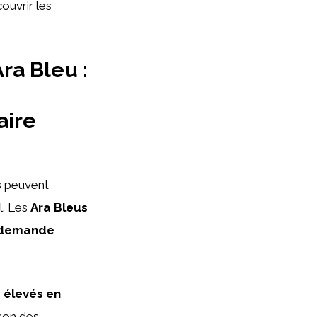
ouvrir les
ra Bleu :
aire
s
peuvent
l. Les
Ara Bleus
demande
 élevés en
ison des