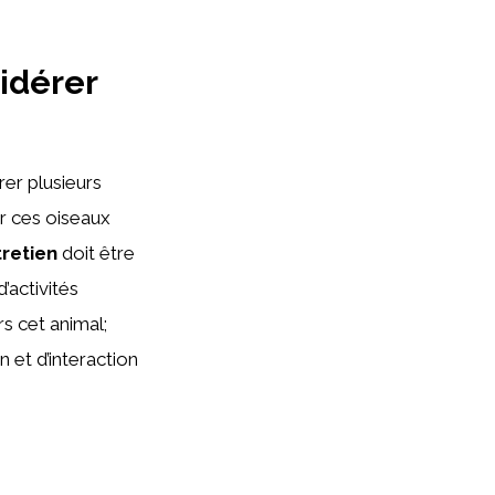
sidérer
rer plusieurs
ar ces oiseaux
retien
doit être
’activités
rs cet animal;
 et d’interaction