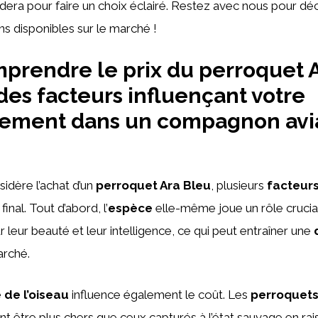
dera pour faire un choix éclairé. Restez avec nous pour déc
ns disponibles sur le marché !
rendre le prix du perroquet A
des facteurs influençant votre
sement dans un compagnon avi
sidère l’achat d’un
perroquet Ara Bleu
, plusieurs
facteur
final. Tout d’abord, l’
espèce
elle-même joue un rôle crucia
 leur beauté et leur intelligence, ce qui peut entraîner une
arché.
e de l’oiseau
influence également le coût. Les
perroquets
t être plus chers que ceux capturés à l’état sauvage en ra