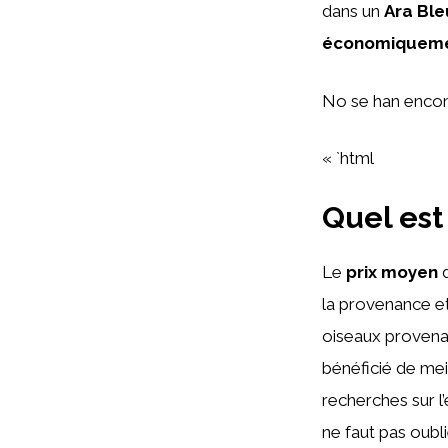
dans un
Ara Ble
économiqueme
No se han encon
« `html
Quel est
Le
prix moyen
d
la provenance et 
oiseaux provenan
bénéficié de meil
recherches sur l’
ne faut pas oub