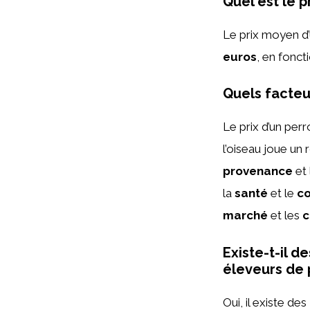
Quel est le 
Le prix moyen d
euros
, en fonct
Quels facteur
Le prix d’un perr
l’oiseau joue un 
provenance
et 
la
santé
et le
c
marché
et les
c
Existe-t-il d
éleveurs de 
Oui, il existe des