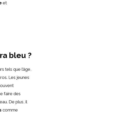
e
et
ra bleu ?
s tels que l’âge,
uros. Les jeunes
 souvent
de faire des
eau. De plus, il
s
comme