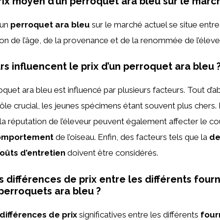
prix moyen d’un perroquet ara bleu sur le marc
’un
perroquet ara bleu
sur le marché actuel se situe entr
ion de l’âge, de la provenance et de la renommée de l’éleve
s influencent le prix d’un perroquet ara bleu 
oquet ara bleu est influencé par plusieurs facteurs. Tout d’
rôle crucial, les jeunes spécimens étant souvent plus chers.
la réputation de l’éleveur peuvent également affecter le 
omportement
de l’oiseau. Enfin, des facteurs tels que la
de
oûts d’entretien
doivent être considérés.
es différences de prix entre les différents four
perroquets ara bleu ?
différences de prix
significatives entre les différents
four