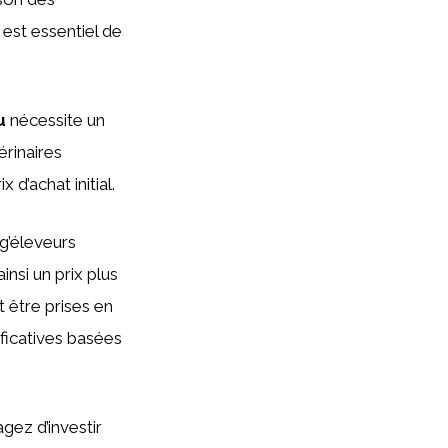
 est essentiel de
u
nécessite un
érinaires
d’achat initial.
g’éleveurs
insi un prix plus
 être prises en
ficatives basées
gez d’investir