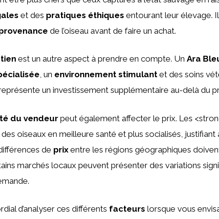
gales
et des
pratiques éthiques
entourant leur élevage. Il
provenance
de l’oiseau avant de faire un achat.
tien
est un autre aspect à prendre en compte. Un
Ara Ble
pécialisée
, un
environnement stimulant
et des soins vét
 représente un investissement supplémentaire au-delà du prix 
ité du vendeur
peut également affecter le prix. Les <stron
 des oiseaux en meilleure santé et plus socialisés, justifiant a
 différences de
prix
entre les régions géographiques doivent
ains marchés locaux peuvent présenter des variations signi
 demande.
rdial d’analyser ces différents
facteurs
lorsque vous envisa