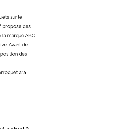
ets sur le
YZ propose des
ue la marque ABC
tive. Avant de
mposition des
erroquet ara