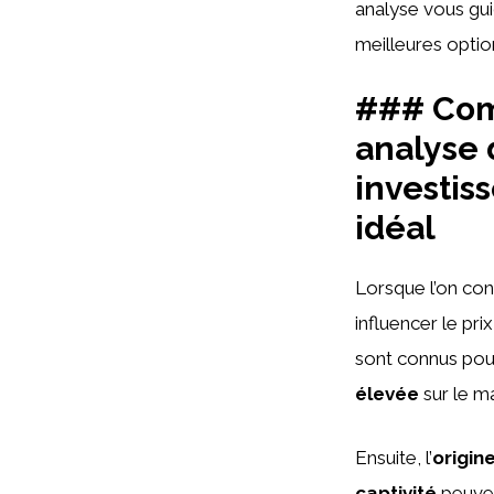
analyse vous gui
meilleures optio
### Comp
analyse 
investis
idéal
Lorsque l’on con
influencer le prix 
sont connus pour
élevée
sur le m
Ensuite, l’
origin
captivité
peuven