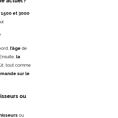
hé actuel ?
e
1500 et 3000
ur.
?
abord,
l’âge
de
 Ensuite,
la
coût, tout comme
mande sur le
nisseurs ou
nisseurs
ou