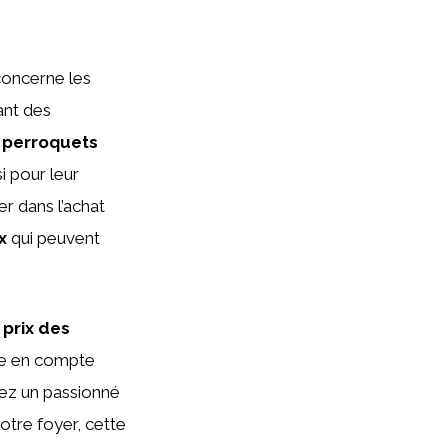
concerne les
ant des
s
perroquets
i pour leur
r dans l’achat
x
qui peuvent
u
prix des
re en compte
yez un passionné
otre foyer, cette