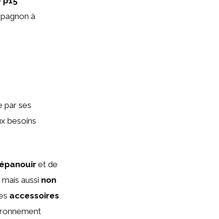
e
p15
mpagnon à
e par ses
x besoins
’épanouir
et de
, mais aussi
non
des
accessoires
vironnement