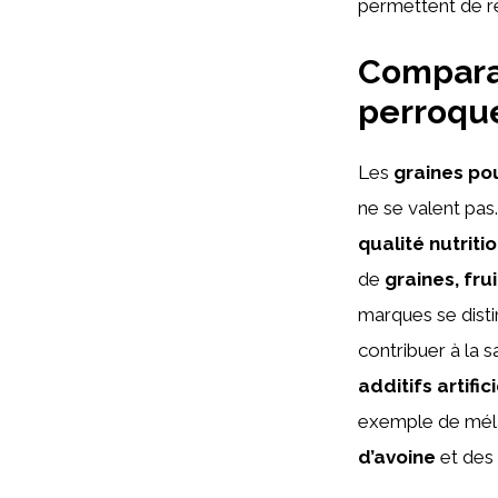
permettent de r
Comparai
perroqu
Les
graines po
ne se valent pas
qualité nutriti
de
graines, fru
marques se disti
contribuer à la 
additifs artific
exemple de méla
d’avoine
et des