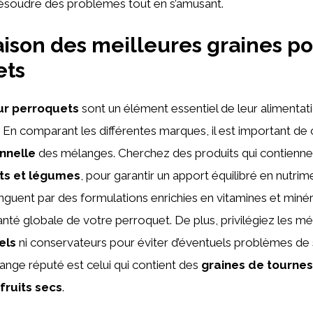
ésoudre des problèmes tout en s’amusant.
son des meilleures graines po
ets
ur perroquets
sont un élément essentiel de leur alimentat
. En comparant les différentes marques, il est important de 
onnelle
des mélanges. Cherchez des produits qui contienne
its et légumes
, pour garantir un apport équilibré en nutrim
nguent par des formulations enrichies en vitamines et minér
santé globale de votre perroquet. De plus, privilégiez les m
iels
ni conservateurs pour éviter d’éventuels problèmes de
nge réputé est celui qui contient des
graines de tournes
fruits secs
.