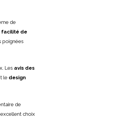
stème de
a
facilité de
es poignées
ix. Les
avis des
t le
design
ntaire de
 excellent choix