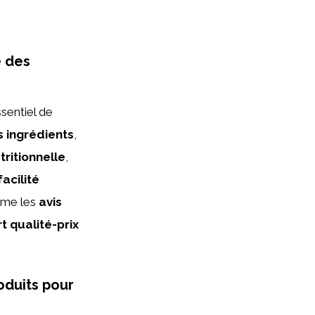
é des
sentiel de
 ingrédients
,
tritionnelle
,
facilité
mme les
avis
t qualité-prix
oduits pour