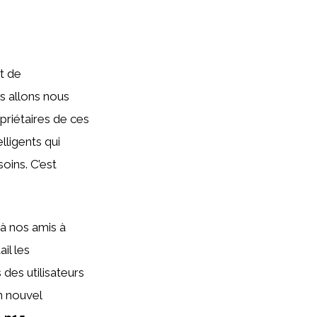
t de
us allons nous
priétaires de ces
lligents qui
oins. C’est
 à nos amis à
il les
 des utilisateurs
n nouvel