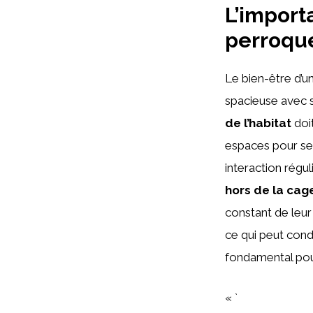
L’import
perroqu
Le bien-être d’u
spacieuse avec s
de l’habitat
doit
espaces pour se 
interaction régu
hors de la cag
constant de leur
ce qui peut cond
fondamental pou
« `