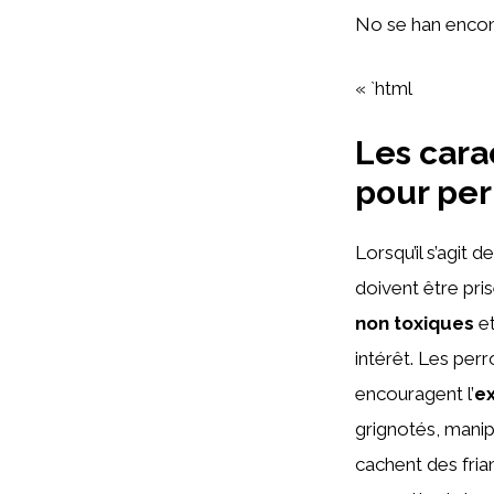
No se han encon
« `html
Les cara
pour per
Lorsqu’il s’agit d
doivent être pri
non toxiques
et
intérêt. Les perr
encouragent l’
ex
grignotés, manip
cachent des frian