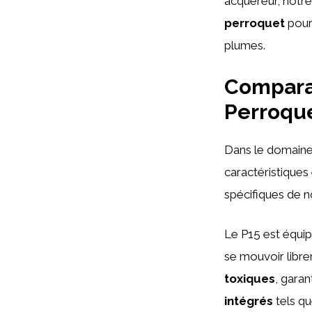
acquéreur, notr
perroquet
pour
plumes.
Comparat
Perroque
Dans le domaine
caractéristiques
spécifiques de no
Le P15 est équi
se mouvoir libre
toxiques
, gara
intégrés
tels qu