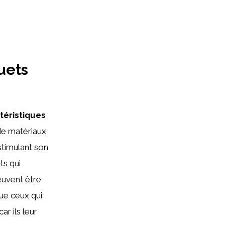
uets
téristiques
 de matériaux
stimulant son
ts qui
euvent être
que ceux qui
ar ils leur