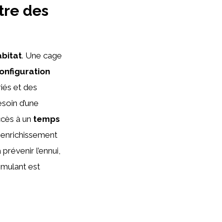
tre des
abitat
. Une cage
onfiguration
riés et des
soin d’une
ccès à un
temps
 enrichissement
prévenir l’ennui,
imulant est