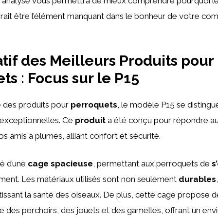
e analyse vous permettra de mieux comprendre pourquoi l
rait être l’élément manquant dans le bonheur de votre co
if des Meilleurs Produits pour
ts : Focus sur le P15
 des produits pour
perroquets
, le modèle P15 se distingu
 exceptionnelles. Ce
produit
a été conçu pour répondre au
s amis à plumes, alliant confort et sécurité.
pé d’une
cage spacieuse
, permettant aux perroquets de
s
ment. Les matériaux utilisés sont non seulement
durables
ntissant la santé des oiseaux. De plus, cette cage propose 
e des perchoirs, des jouets et des gamelles, offrant un en