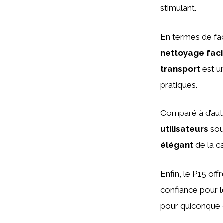
stimulant.
En termes de faci
nettoyage faci
transport
est un
pratiques.
Comparé à d’autr
utilisateurs
sou
élégant
de la c
Enfin, le P15 off
confiance pour l
pour quiconque c