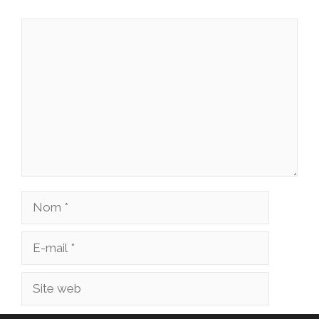
Commentaire
Nom
E-
mail
Site
web