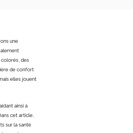
sons une
cialement
s colorés, des
ière de confort
ais elles jouent
idant ainsi à
ans cet article,
ts sur la santé