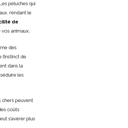
 Les peluches qui
aux, rendant le
cilité de
e vos animaux.
mme des
 l’instinct de
ent dans la
 séduire les
ns chers peuvent
des coûts
eut s’avérer plus