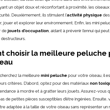
yant un objet doux et réconfortant à proximité, les oiseau
curité. Deuxièmement, ils stimulent l’
activité physique
des 
gir, jouer et explorer leur environnement. Enfin, les mini pe
r de
jouets d’occupation
, aidant à prévenir l’ennui qui pe
destructeurs.
choisir la meilleure peluche 
seau
cherchez la meilleure
mini peluche
pour votre oiseau, il es
eurs critères. D’abord, optez pour des matériaux
non toxiq
tendance à mordre et à gratter leurs jouets. Assurez-vous 
s de petites pièces susceptibles d’être ingérées. Ensuite, véri
tre adaptée à la taille de votre oiseau sans représenter un 