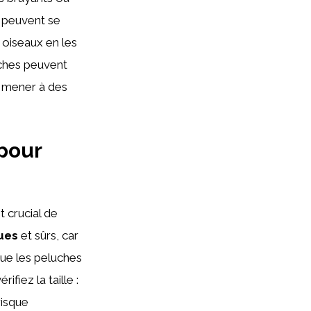
x peuvent se
oiseaux en les
luches peuvent
ut mener à des
pour
t crucial de
ues
et sûrs, car
que les peluches
fiez la taille :
risque