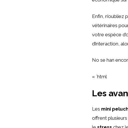
Enfin, n’oubliez 
vétérinaires pou
votre espèce d’
d’interaction, al
No se han encon
« `html
Les avan
Les
mini peluc
offrent plusieur
le
stress
chez le