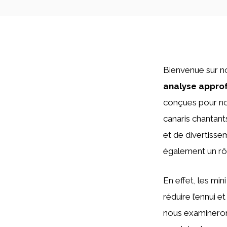
Bienvenue sur n
analyse appro
conçues pour no
canaris chantant
et de divertisse
également un rôl
En effet, les min
réduire l’ennui e
nous examinerons