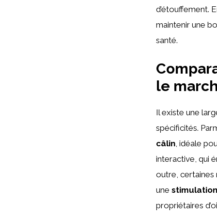
d’étouffement. E
maintenir une bo
santé.
Comparai
le marc
Il existe une l
spécificités. Pa
câlin
, idéale po
interactive, qui 
outre, certaines
une
stimulation
propriétaires d’