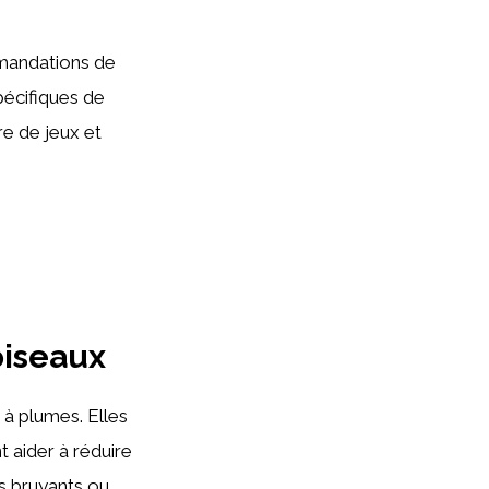
mandations de
pécifiques de
e de jeux et
oiseaux
à plumes. Elles
 aider à réduire
s bruyants ou