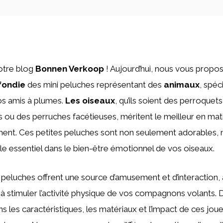
otre blog
Bonnen Verkoop
! Aujourd’hui, nous vous propo
fondie
des mini peluches représentant des
animaux
, spé
s amis à plumes.
Les oiseaux
, qu’ils soient des perroquet
s ou des perruches facétieuses, méritent le meilleur en mat
ment. Ces petites peluches sont non seulement adorables, m
e essentiel dans le bien-être émotionnel de vos oiseaux.
i peluches offrent une source d’amusement et d’interaction, a
t à stimuler l’activité physique de vos compagnons volants. D
 les caractéristiques, les matériaux et l’impact de ces joue