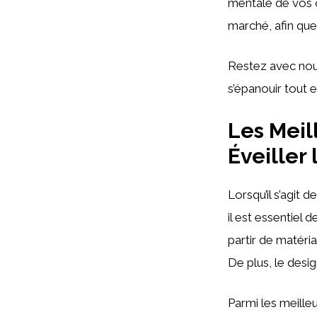
mentale de vos o
marché, afin que
Restez avec nous
s’épanouir tout 
Les Meil
Éveiller 
Lorsqu’il s’agit d
il est essentiel
partir de matéri
De plus, le desig
Parmi les meille