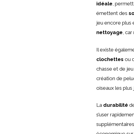
idéale
, permett
émettent des
s
jeu encore plus 
nettoyage
, car
Il existe égale
clochettes
ou 
chasse et de jeu
création de pel
oiseaux les plus 
La
durabilité
de
s’user rapidemen
supplémentaires.
économique sur 