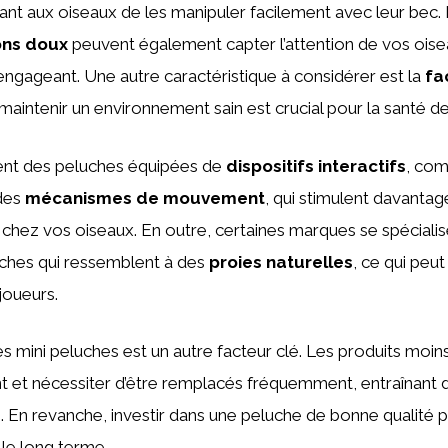
ant aux oiseaux de les manipuler facilement avec leur bec.
ons doux
peuvent également capter l’attention de vos oise
engageant. Une autre caractéristique à considérer est la
fa
 maintenir un environnement sain est crucial pour la santé d
ment des peluches équipées de
dispositifs interactifs
, co
des
mécanismes de mouvement
, qui stimulent davantage
 chez vos oiseaux. En outre, certaines marques se spécialis
uches qui ressemblent à des
proies naturelles
, ce qui peut
joueurs.
s mini peluches est un autre facteur clé. Les produits moi
t et nécessiter d’être remplacés fréquemment, entraînant 
 En revanche, investir dans une peluche de bonne qualité p
le long terme.