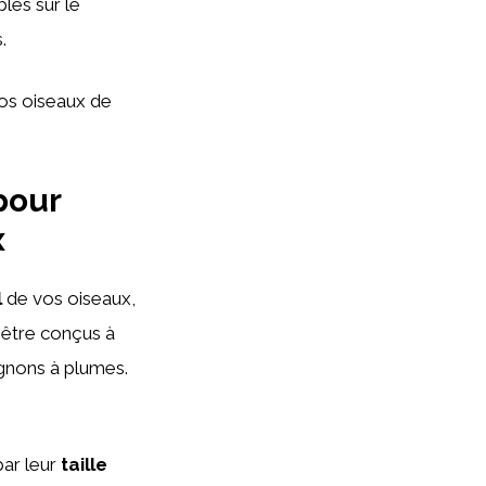
les sur le
.
vos oiseaux de
pour
x
l
de vos oiseaux,
 être conçus à
agnons à plumes.
par leur
taille