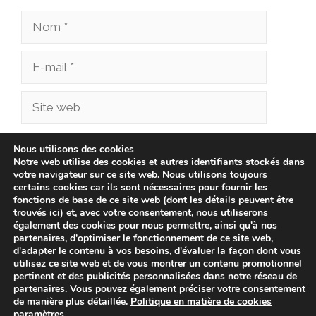
Nom
E-
mail
Site
web
Enregistrer mon nom, mon e-mail et mon site
Nous utilisons des cookies
Notre web utilise des cookies et autres identifiants stockés dans
dans le navigateur pour mon prochain
votre navigateur sur ce site web. Nous utilisons toujours
commentaire.
certains cookies car ils sont nécessaires pour fournir les
fonctions de base de ce site web (dont les détails peuvent être
trouvés ici) et, avec votre consentement, nous utiliserons
également des cookies pour nous permettre, ainsi qu'à nos
partenaires, d'optimiser le fonctionnement de ce site web,
d'adapter le contenu à vos besoins, d'évaluer la façon dont vous
utilisez ce site web et de vous montrer un contenu promotionnel
pertinent et des publicités personnalisées dans notre réseau de
partenaires. Vous pouvez également préciser votre consentement
de manière plus détaillée.
Politique en matière de cookies
paramètres
.