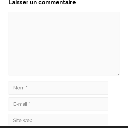
Laisser un commentaire
Commentaire
Nom
E-
mail
Site
web