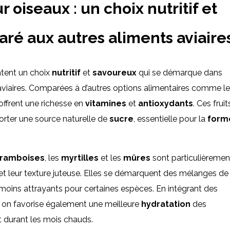
 oiseaux : un choix nutritif et
ré aux autres aliments aviaire
tent un choix
nutritif
et
savoureux
qui se démarque dans
 aviaires. Comparées à d’autres options alimentaires comme l
 offrent une richesse en
vitamines
et
antioxydants
. Ces fruit
porter une source naturelle de
sucre
, essentielle pour la
form
framboises
, les
myrtilles
et les
mûres
sont particulièremen
et leur texture juteuse. Elles se démarquent des mélanges de
e moins attrayants pour certaines espèces. En intégrant des
, on favorise également une meilleure
hydratation
des
ut durant les mois chauds.