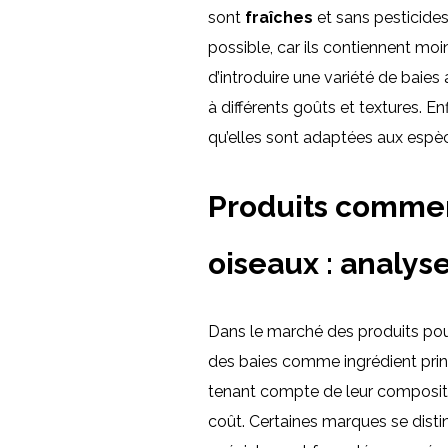
sont
fraîches
et sans pesticides
possible, car ils contiennent m
d’introduire une variété de baies a
à différents goûts et textures. E
qu’elles sont adaptées aux espè
Produits commer
oiseaux : analys
Dans le marché des produits po
des baies comme ingrédient princ
tenant compte de leur composition
coût. Certaines marques se distin