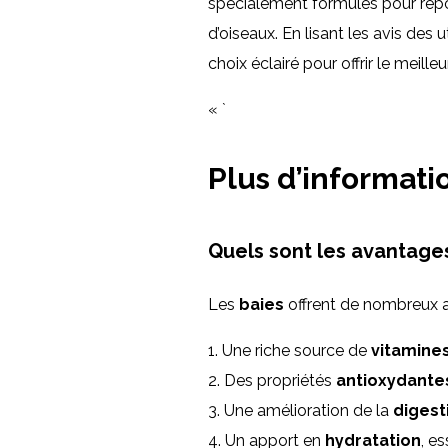
spécialement formulés pour répo
d’oiseaux. En lisant les avis des 
choix éclairé pour offrir le mei
« `
Plus d’informati
Quels sont les avantages
Les
baies
offrent de nombreux a
1. Une riche source de
vitamine
2. Des propriétés
antioxydante
3. Une amélioration de la
digest
4. Un apport en
hydratation
, e