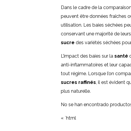
Dans le cadre de la comparaison a
peuvent être données fraîches ou
utilisation. Les baies séchées peu
conservant une majorité de leur
sucre
des variétés séchées pour
L’impact des baies sur la
santé
d
anti-inflammatoires et leur capac
tout régime. Lorsque l’on comp
sucres raffinés
, il est évident
plus naturelle.
No se han encontrado productos
« `html