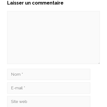
Laisser un commentaire
Commentaire
Nom
E-
mail
Site