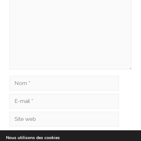
Commentaire
Nom
E-
mail
Site
web
Enregistrer mon nom, mon e-mail et mon site
Nous utilisons des cookies