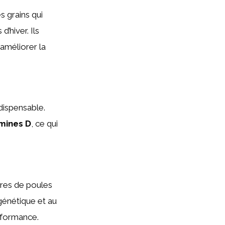
s grains qui
’hiver. Ils
améliorer la
dispensable.
amines D
, ce qui
ères de poules
génétique et au
rformance.