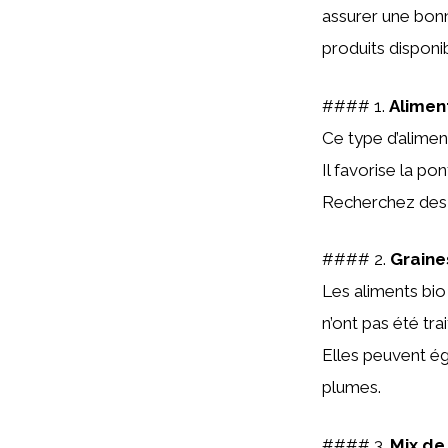
assurer une bonn
produits disponi
#### 1.
Alimen
Ce type d’alimen
Il favorise la p
Recherchez des 
#### 2.
Graine
Les aliments bio
n’ont pas été tr
Elles peuvent é
plumes.
#### 3.
Mix de