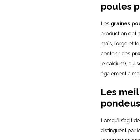
poules 
Les
graines po
production opti
maïs, l’orge et l
contenir des
pro
le calcium), qui
également à maint
Les meil
pondeus
Lorsqu’il s’agit d
distinguent par 