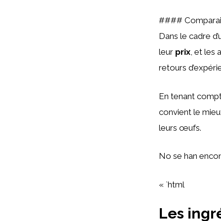
#### Comparais
Dans le cadre d’
leur
prix
, et les
retours d’expéri
En tenant compte
convient le mie
leurs œufs.
No se han encon
« `html
Les ingr