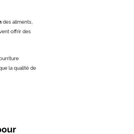
n
des aliments,
vent offrir des
ourriture
 que la qualité de
pour