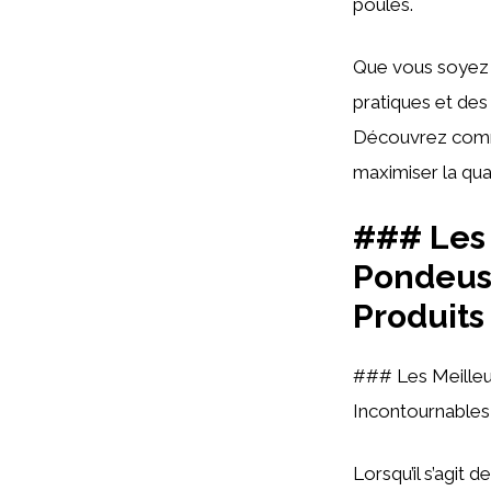
poules.
Que vous soyez u
pratiques et de
Découvrez commen
maximiser la qual
### Les 
Pondeuse
Produits
### Les Meilleu
Incontournables
Lorsqu’il s’agit d