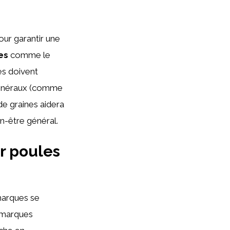
ur garantir une
es
comme le
nes doivent
 minéraux (comme
de graines aidera
en-être général.
r poules
 marques se
s marques