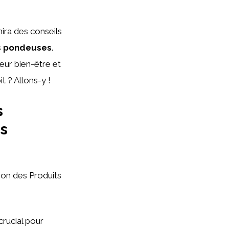
ira des conseils
s pondeuses
.
eur bien-être et
t ? Allons-y !
s
s
on des Produits
crucial pour