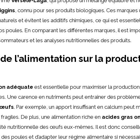
omme
Versele-Laga
, qui propose un mélange équilibré et r
iggins
, connu pour ses produits biologiques. Ces marques u
aturels et évitent les additifs chimiques, ce qui est essentie
s poules. En comparant les différentes marques, il est impo
sommateurs et les analyses nutritionnelles des produits.
 de l’alimentation sur la produc
ion adéquate
est essentielle pour maximiser la production
s. Une carence en nutriments peut entraîner des problèm
 œufs
. Par exemple, un apport insuffisant en calcium peut 
fragiles. De plus, une alimentation riche en
acides gras 
lité nutritionnelle des œufs eux-mêmes. Il est donc conseill
s poules et d’adapter leur régime alimentaire si nécessaire