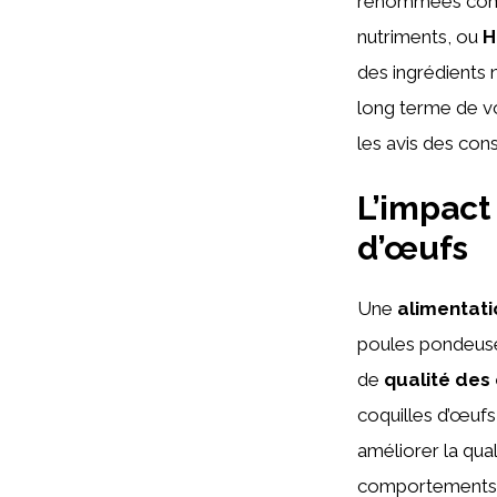
renommées c
nutriments, ou
H
des ingrédients n
long terme de vo
les avis des con
L’impact
d’œufs
Une
alimentat
poules pondeuse
de
qualité des
coquilles d’œufs 
améliorer la qua
comportements de