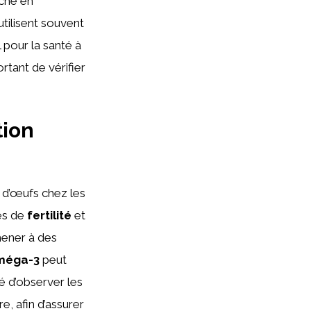
iche en
tilisent souvent
l pour la santé à
rtant de vérifier
tion
 d’œufs chez les
es de
fertilité
et
mener à des
oméga-3
peut
é d’observer les
, afin d’assurer