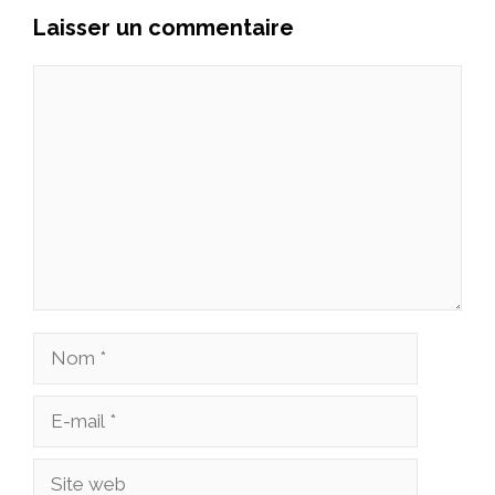
Laisser un commentaire
Commentaire
Nom
E-
mail
Site