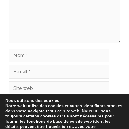
Nom
E-
mail
Site
web
Nous utilisons des cookies
Enregistrer mon nom, mon e-mail et mon site
Notre web utilise des cookies et autres identifiants stockés
dans votre navigateur sur ce site web. Nous utilisons
dans le navigateur pour mon prochain
toujours certains cookies car ils sont nécessaires pour
commentaire.
fournir les fonctions de base de ce site web (dont les
détails peuvent être trouvés ici) et, avec votre