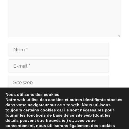
Nom
E-
mail
Site
web
Nous utilisons des cookies
Enregistrer mon nom, mon e-mail et mon site
Notre web utilise des cookies et autres identifiants stockés
dans votre navigateur sur ce site web. Nous utilisons
dans le navigateur pour mon prochain
toujours certains cookies car ils sont nécessaires pour
commentaire.
fournir les fonctions de base de ce site web (dont les
détails peuvent être trouvés ici) et, avec votre
consentement, nous utiliserons également des cookies