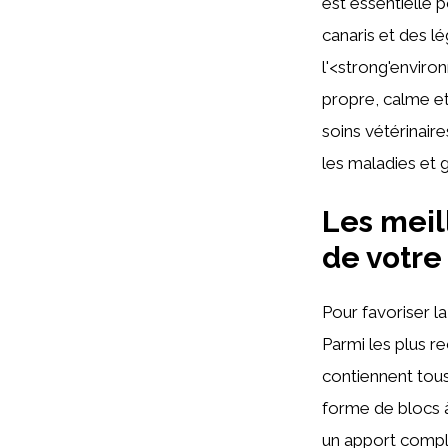
est essentielle 
canaris et des l
l'<strong'enviro
propre, calme et 
soins vétérinair
les maladies et g
Les meil
de votre
Pour favoriser l
Parmi les plus 
contiennent tous
forme de blocs à
un apport comp