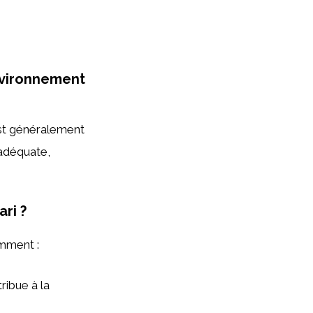
nvironnement
st généralement
 adéquate,
ri ?
amment :
ribue à la