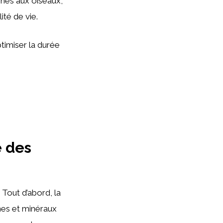
tinés aux oiseaux,
té de vie.
timiser la durée
e des
 Tout d’abord, la
ines et minéraux