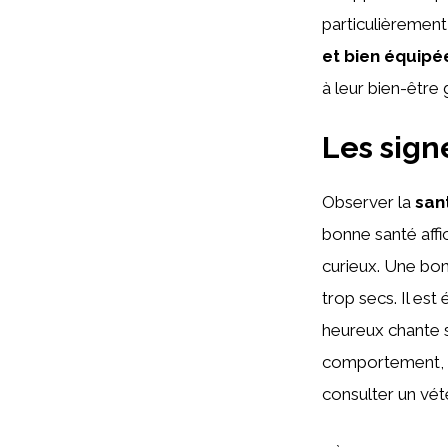
particulièrement
et bien équipé
à leur bien-être 
Les sign
Observer la
san
bonne santé affi
curieux. Une bon
trop secs. Il es
heureux chante 
comportement, de
consulter un vét