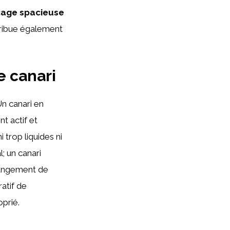
cage spacieuse
tribue également
e canari
Un canari en
t actif et
 trop liquides ni
; un canari
hangement de
atif de
oprié.