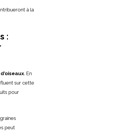
ntribueront à la
 :
r
d’oiseaux
. En
fluent sur cette
uits pour
 graines
es peut