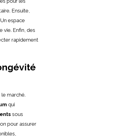
ées pour les
ire. Ensuite,
. Un espace
 vie. Enfin, des
tecter rapidement
longévité
r le marché.
ium
qui
ents
sous
ion pour assurer
nibles,