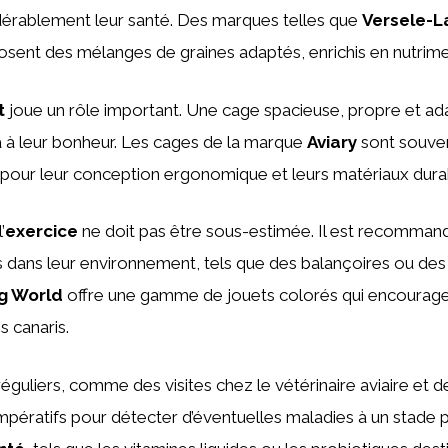
dérablement leur santé. Des marques telles que
Versele-L
sent des mélanges de graines adaptés, enrichis en nutrimen
t
joue un rôle important. Une cage spacieuse, propre et ad
ra à leur bonheur. Les cages de la marque
Aviary
sont souve
ur leur conception ergonomique et leurs matériaux dura
’
exercice
ne doit pas être sous-estimée. Il est recommand
s dans leur environnement, tels que des balançoires ou des 
ng World
offre une gamme de jouets colorés qui encouragent
s canaris.
réguliers, comme des visites chez le vétérinaire aviaire et 
 impératifs pour détecter d’éventuelles maladies à un stade