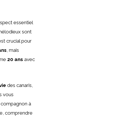
spect essentiel
 mélodieux sont
st crucial pour
ans
, mais
même
20 ans
avec
vie
des canaris,
us vous
re compagnon à
re, comprendre