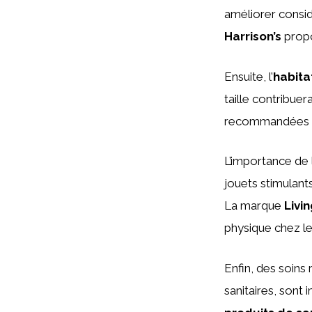
améliorer consi
Harrison’s
propo
Ensuite, l’
habita
taille contribue
recommandées po
L’importance de l
jouets stimulant
La marque
Livi
physique chez le
Enfin, des soins 
sanitaires, sont