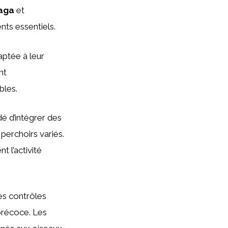
aga
et
ts essentiels.
aptée à leur
nt
bles.
é d’intégrer des
perchoirs variés.
 l’activité
des contrôles
 précoce. Les