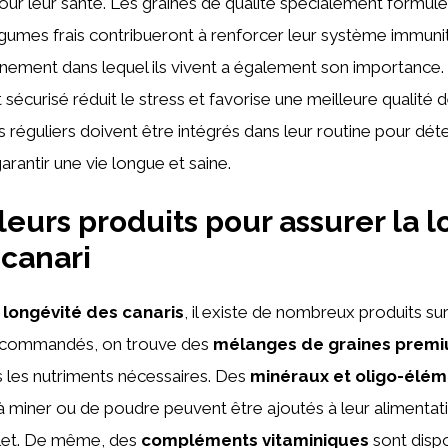
pour leur santé. Les graines de qualité spécialement formul
égumes frais contribueront à renforcer leur système immunita
nnement dans lequel ils vivent a également son importance
sécurisé réduit le stress et favorise une meilleure qualité de
es réguliers doivent être intégrés dans leur routine pour dé
arantir une vie longue et saine.
leurs produits pour assurer la 
 canari
a
longévité des canaris
, il existe de nombreux produits su
recommandés, on trouve des
mélanges de graines prem
 les nutriments nécessaires. Des
minéraux et oligo-élém
 miner ou de poudre peuvent être ajoutés à leur alimentat
let. De même, des
compléments vitaminiques
sont dispo