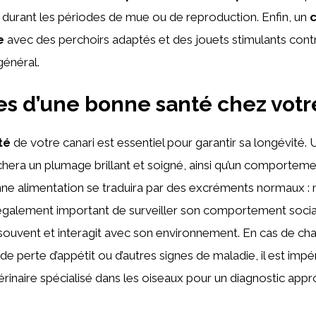
 durant les périodes de mue ou de reproduction. Enfin, un
e
avec des perchoirs adaptés et des jouets stimulants con
général.
es d’une bonne santé chez votr
té
de votre canari est essentiel pour garantir sa longévité. 
chera un plumage brillant et soigné, ainsi qu’un comportemen
ne alimentation se traduira par des excréments normaux : ni
t également important de surveiller son comportement social
souvent et interagit avec son environnement. En cas de c
 perte d’appétit ou d’autres signes de maladie, il est impér
érinaire spécialisé dans les oiseaux pour un diagnostic appr