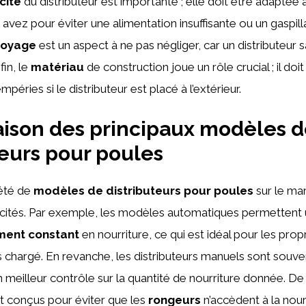
cité
du distributeur est importante ; elle doit être adapté
avez pour éviter une alimentation insuffisante ou un gaspilla
ttoyage
est un aspect à ne pas négliger, car un distributeur 
fin, le
matériau
de construction joue un rôle crucial ; il doi
mpéries si le distributeur est placé à l’extérieur.
ison des principaux modèles 
teurs pour poules
iété de
modèles de distributeurs pour poules
sur le ma
icités. Par exemple, les modèles automatiques permettent
ment constant
en nourriture, ce qui est idéal pour les prop
chargé. En revanche, les distributeurs manuels sont souve
 meilleur contrôle sur la quantité de nourriture donnée. De 
nt conçus pour éviter que les
rongeurs
n’accèdent à la nourr