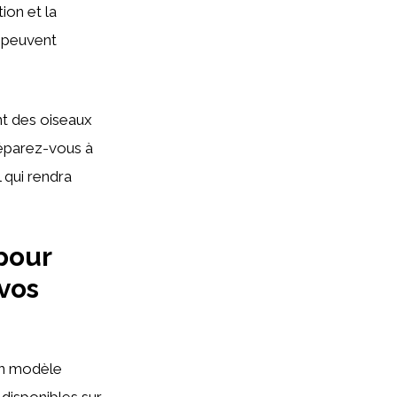
tion et la
i peuvent
nt des oiseaux
réparez-vous à
 qui rendra
pour
 vos
 un modèle