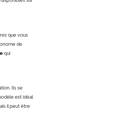
 disponibles sur
ires que vous
autonome de
ge
qui
tion. Ils se
odèle est idéal
ais il peut être