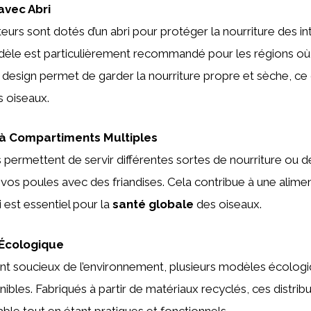
 avec Abri
uteurs sont dotés d’un abri pour protéger la nourriture des i
dèle est particulièrement recommandé pour les régions où 
n design permet de garder la nourriture propre et sèche, ce q
s oiseaux.
r à Compartiments Multiples
s permettent de servir différentes sortes de nourriture ou 
e vos poules avec des friandises. Cela contribue à une alimen
i est essentiel pour la
santé globale
des oiseaux.
 Écologique
ont soucieux de l’environnement, plusieurs modèles écolog
ibles. Fabriqués à partir de matériaux recyclés, ces distribu
able tout en étant pratiques et fonctionnels.