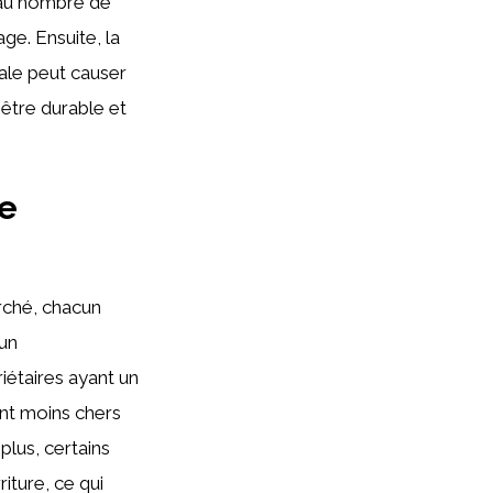
e au nombre de
ge. Ensuite, la
sale peut causer
t être durable et
de
rché, chacun
 un
riétaires ayant un
nt moins chers
plus, certains
iture, ce qui