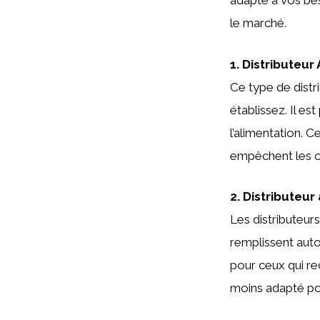
adapté à vos bes
le marché.
1. Distributeu
Ce type de distr
établissez. Il es
l’alimentation. 
empêchent les oi
2. Distributeur
Les distributeurs 
remplissent auto
pour ceux qui r
moins adapté pou