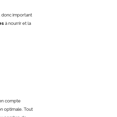
st donc important
es
à nourrir et la
e en compte
ion optimale. Tout