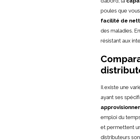
d’abord, la
capa
poules que vous 
facilité de ne
des maladies. En
résistant aux inte
Compara
distribu
Il existe une var
ayant ses spécif
approvisionne
emploi du temps 
et permettent un
distributeurs so