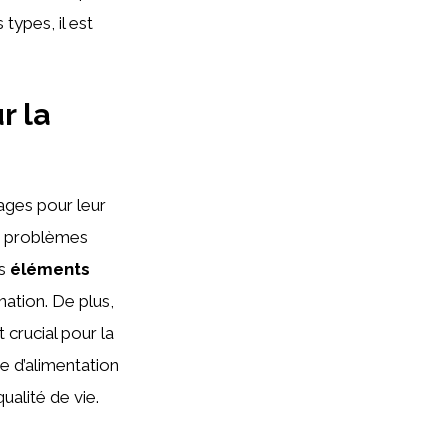
types, il est
r la
ges pour leur
es problèmes
es
éléments
nation. De plus,
t crucial pour la
me d’alimentation
ualité de vie.