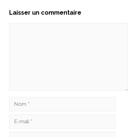
Laisser un commentaire
Commentaire
Nom
E-
mail
Site