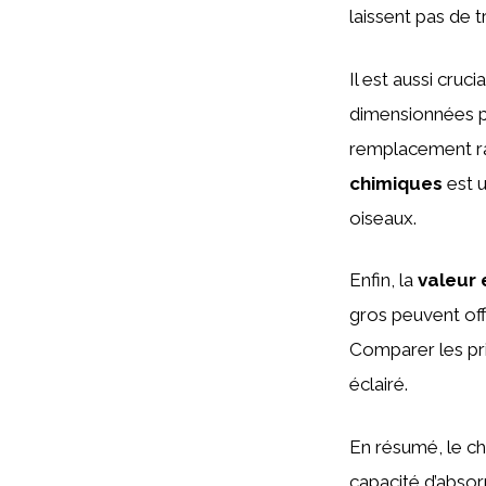
laissent pas de t
Il est aussi cruc
dimensionnées po
remplacement rapi
chimiques
est u
oiseaux.
Enfin, la
valeur
gros peuvent off
Comparer les prix
éclairé.
En résumé, le ch
capacité d’absorp