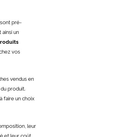
 sont pré-
 ainsi un
roduits
 chez vos
ches vendus en
 du produit.
à faire un choix
omposition, leur
é et leur coût.