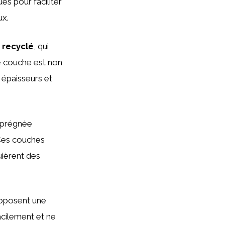
es pour faciliter
ux.
 recyclé
, qui
e couche est non
 épaisseurs et
mprégnée
 Ces couches
uièrent des
roposent une
acilement et ne