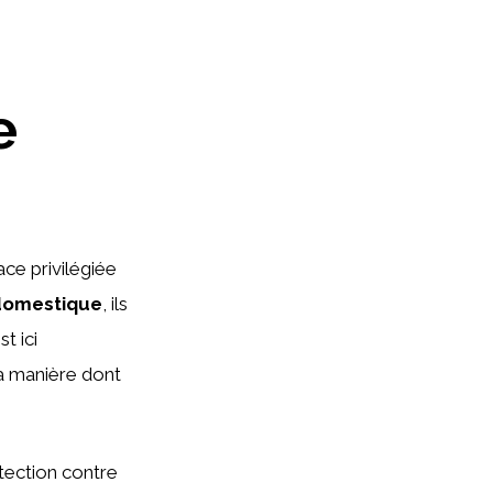
e
ace privilégiée
domestique
, ils
st ici
la manière dont
tection contre