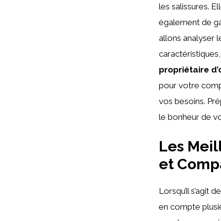
les salissures. 
également de gar
allons analyser 
caractéristiques,
propriétaire d
pour votre comp
vos besoins. Prép
le bonheur de v
Les Meil
et Compa
Lorsqu’il s’agit d
en compte plusie