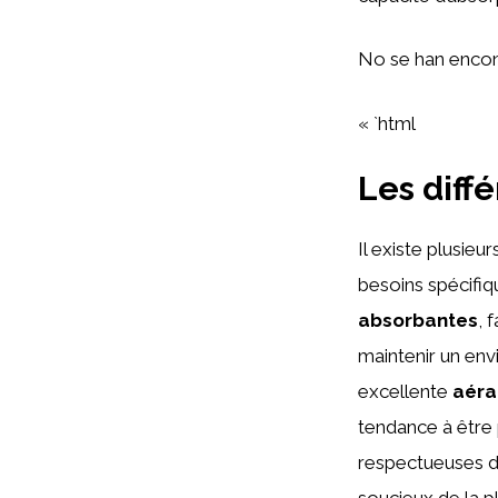
No se han encon
« `html
Les diff
Il existe plusieur
besoins spécifiq
absorbantes
, 
maintenir un env
excellente
aéra
tendance à être p
respectueuses de