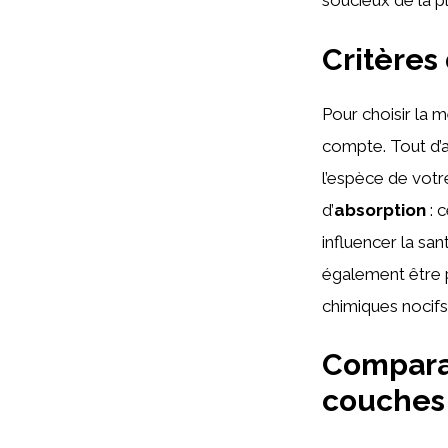
soucieux de la p
Critères
Pour choisir la 
compte. Tout d’ab
l’espèce de votre
d’
absorption
: 
influencer la san
également être p
chimiques nocifs
Compara
couches 