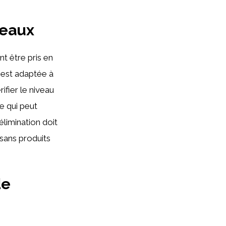
seaux
t être pris en
e est adaptée à
ifier le niveau
e qui peut
élimination doit
 sans produits
de