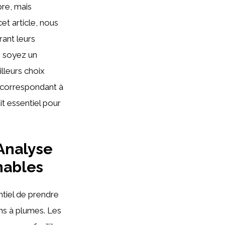
pre, mais
cet article, nous
rant leurs
us soyez un
lleurs choix
 correspondant à
it essentiel pour
Analyse
nables
entiel de prendre
ns à plumes. Les