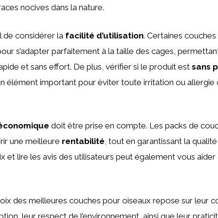
races nocives dans la nature.
ial de considérer la
facilité d’utilisation
. Certaines couches
ur s’adapter parfaitement à la taille des cages, permettant
de et sans effort. De plus, vérifier si le produit est
sans p
n élément important pour éviter toute irritation ou allergie
 économique
doit être prise en compte. Les packs de cou
rir une meilleure
rentabilité
, tout en garantissant la qualité
 et lire les avis des utilisateurs peut également vous aider 
oix des meilleures couches pour oiseaux repose sur leur c
tion, leur respect de l’environnement, ainsi que leur praticit