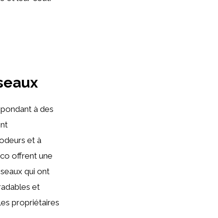
iseaux
épondant à des
ont
 odeurs et à
oco offrent une
iseaux qui ont
gradables et
les propriétaires