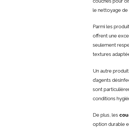
couches pour oi
le nettoyage de 
Parmi les produi
offrent une exc
seulement respec
textures adapté
Un autre produit
d’agents désinfe
sont particuliè
conditions hygién
De plus, les
cou
option durable e