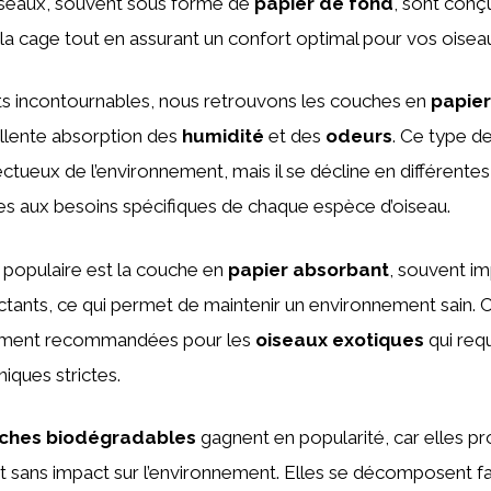
seaux, souvent sous forme de
papier de fond
, sont conçu
la cage tout en assurant un confort optimal pour vos oisea
ts incontournables, nous retrouvons les couches en
papier
ellente absorption des
humidité
et des
odeurs
. Ce type d
tueux de l’environnement, mais il se décline en différentes
es aux besoins spécifiques de chaque espèce d’oiseau.
 populaire est la couche en
papier absorbant
, souvent i
ctants, ce qui permet de maintenir un environnement sain.
rement recommandées pour les
oiseaux exotiques
qui req
iques strictes.
ches biodégradables
gagnent en popularité, car elles p
t sans impact sur l’environnement. Elles se décomposent f