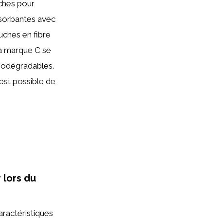
uches pour
bsorbantes avec
uches en fibre
la marque C se
biodégradables.
 est possible de
 lors du
aractéristiques