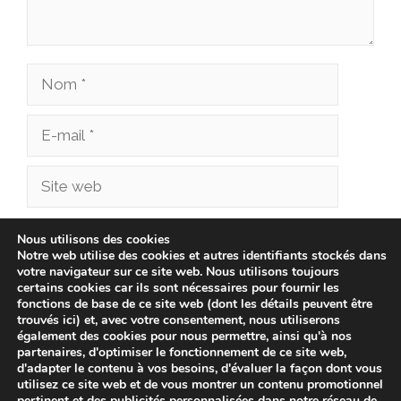
Nom
E-
mail
Site
web
Enregistrer mon nom, mon e-mail et mon site
Nous utilisons des cookies
Notre web utilise des cookies et autres identifiants stockés dans
dans le navigateur pour mon prochain
votre navigateur sur ce site web. Nous utilisons toujours
commentaire.
certains cookies car ils sont nécessaires pour fournir les
fonctions de base de ce site web (dont les détails peuvent être
trouvés ici) et, avec votre consentement, nous utiliserons
également des cookies pour nous permettre, ainsi qu'à nos
partenaires, d'optimiser le fonctionnement de ce site web,
d'adapter le contenu à vos besoins, d'évaluer la façon dont vous
utilisez ce site web et de vous montrer un contenu promotionnel
pertinent et des publicités personnalisées dans notre réseau de