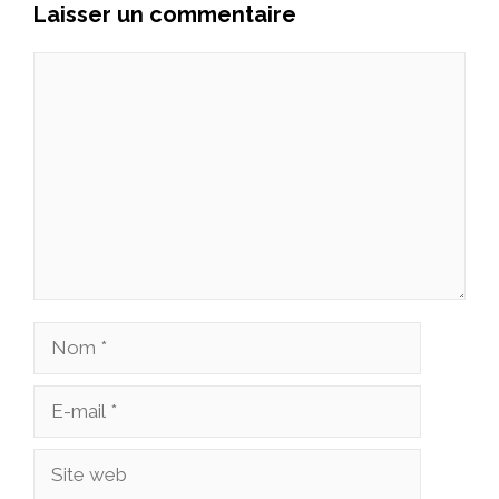
Laisser un commentaire
Commentaire
Nom
E-
mail
Site