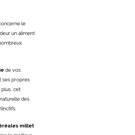
 concerne le
ndeur un aliment
e nombreux
ie
de vos
t ses propres
 plus, cet
naturelle des
nctifs.
éréales millet