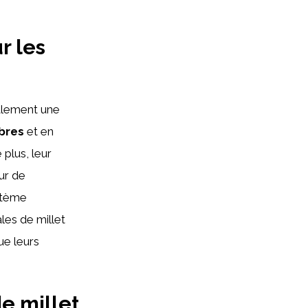
r les
galement une
ibres
et en
 plus, leur
ur de
ystème
les de millet
ue leurs
e millet