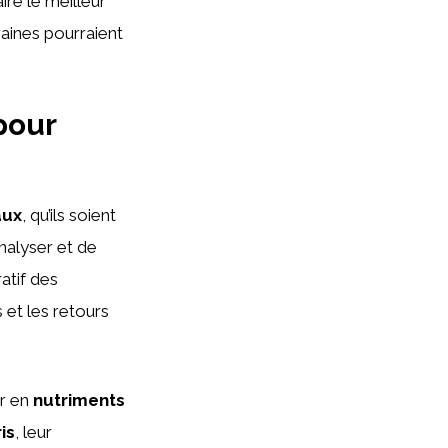
ire le meilleur
raines pourraient
pour
s
aux
, qu’ils soient
analyser et de
atif des
 et les retours
r en
nutriments
is
, leur