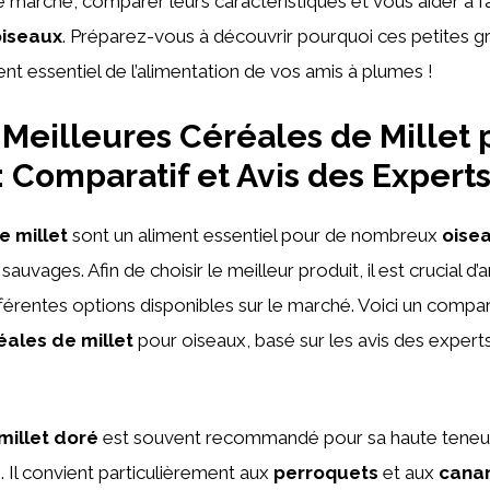
e marché, comparer leurs caractéristiques et vous aider à fa
oiseaux
. Préparez-vous à découvrir pourquoi ces petites g
nt essentiel de l’alimentation de vos amis à plumes !
Meilleures Céréales de Millet 
: Comparatif et Avis des Expert
e millet
sont un aliment essentiel pour de nombreux
oise
uvages. Afin de choisir le meilleur produit, il est crucial d’
férentes options disponibles sur le marché. Voici un compar
éales de millet
pour oiseaux, basé sur les avis des experts
millet doré
est souvent recommandé pour sa haute teneu
té. Il convient particulièrement aux
perroquets
et aux
canar