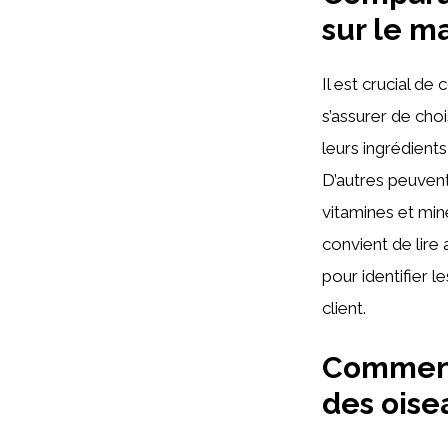
sur le m
Il est crucial d
s’assurer de choi
leurs ingrédients,
D’autres peuvent
vitamines et miné
convient de lire
pour identifier l
client.
Comment 
des oise