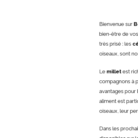
Bienvenue sur
B
bien-être de vo
très prisé : les
cé
oiseaux, sont no
Le
millet
est ric
compagnons à plu
avantages pour 
aliment est part
oiseaux, leur pe
Dans les prochai