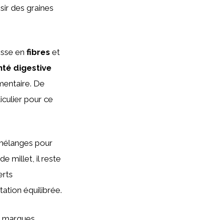
sir des graines
hesse en
fibres
et
nté digestive
imentaire. De
iculier pour ce
 mélanges pour
e millet, il reste
erts
ation équilibrée.
es marques