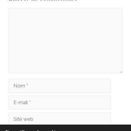
Commentaire
Nom
E-
mail
Site
web