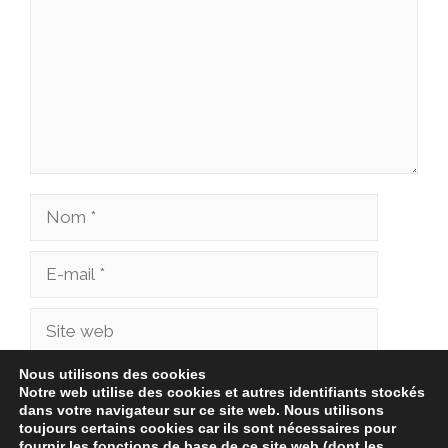
Nom
E-
mail
Site
web
Nous utilisons des cookies
Enregistrer mon nom, mon e-mail et mon site
Notre web utilise des cookies et autres identifiants stockés
dans votre navigateur sur ce site web. Nous utilisons
dans le navigateur pour mon prochain
toujours certains cookies car ils sont nécessaires pour
commentaire.
fournir les fonctions de base de ce site web (dont les